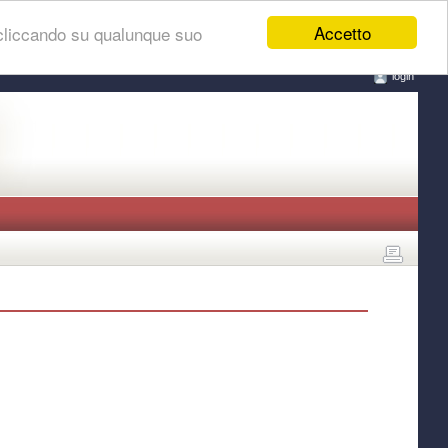
Accetto
 cliccando su qualunque suo
login