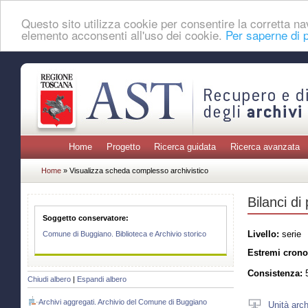
Questo sito utilizza cookie per consentire la corretta 
elemento acconsenti all'uso dei cookie.
Per saperne di p
Home
Progetto
Ricerca guidata
Ricerca avanzata
Home
» Visualizza scheda complesso archivistico
Bilanci di
Soggetto conservatore:
Livello:
serie
Comune di Buggiano. Biblioteca e Archivio storico
Estremi crono
Consistenza:
5
Chiudi albero
|
Espandi albero
Archivi aggregati. Archivio del Comune di Buggiano
Unità arch