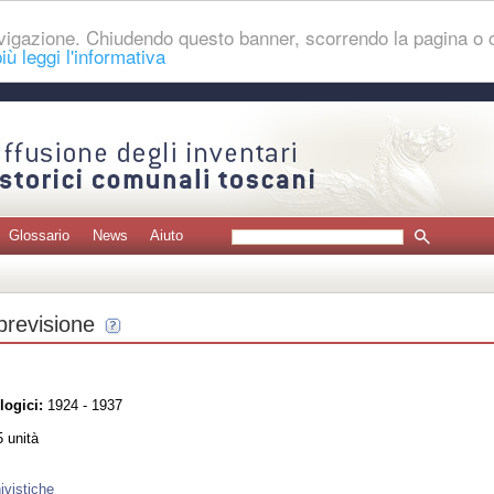
navigazione. Chiudendo questo banner, scorrendo la pagina o
iù leggi l'informativa
Glossario
News
Aiuto
 previsione
logici:
1924 - 1937
 unità
ivistiche