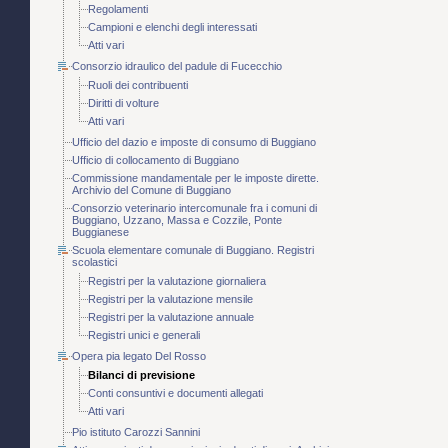
Regolamenti
Campioni e elenchi degli interessati
Atti vari
Consorzio idraulico del padule di Fucecchio
Ruoli dei contribuenti
Diritti di volture
Atti vari
Ufficio del dazio e imposte di consumo di Buggiano
Ufficio di collocamento di Buggiano
Commissione mandamentale per le imposte dirette.
Archivio del Comune di Buggiano
Consorzio veterinario intercomunale fra i comuni di
Buggiano, Uzzano, Massa e Cozzile, Ponte
Buggianese
Scuola elementare comunale di Buggiano. Registri
scolastici
Registri per la valutazione giornaliera
Registri per la valutazione mensile
Registri per la valutazione annuale
Registri unici e generali
Opera pia legato Del Rosso
Bilanci di previsione
Conti consuntivi e documenti allegati
Atti vari
Pio istituto Carozzi Sannini