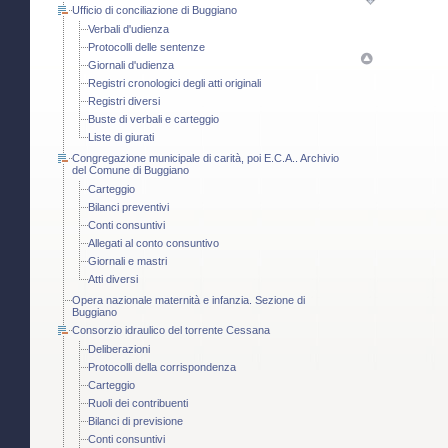
Ufficio di conciliazione di Buggiano
Verbali d'udienza
Protocolli delle sentenze
Giornali d'udienza
Registri cronologici degli atti originali
Registri diversi
Buste di verbali e carteggio
Liste di giurati
Congregazione municipale di carità, poi E.C.A.. Archivio
del Comune di Buggiano
Carteggio
Bilanci preventivi
Conti consuntivi
Allegati al conto consuntivo
Giornali e mastri
Atti diversi
Opera nazionale maternità e infanzia. Sezione di
Buggiano
Consorzio idraulico del torrente Cessana
Deliberazioni
Protocolli della corrispondenza
Carteggio
Ruoli dei contribuenti
Bilanci di previsione
Conti consuntivi