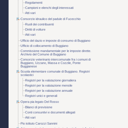
Regolamenti
Campioni e elenchi degli interessati
Atti vari
Consorzio idraulico del padule di Fucecchio
Ruoli dei contribuenti
Diritti di volture
Atti vari
Ufficio del dazio e imposte di consumo di Buggiano
Ufficio di collocamento di Buggiano
Commissione mandamentale per le imposte dirette.
Archivio del Comune di Buggiano
Consorzio veterinario intercomunale fra i comuni di
Buggiano, Uzzano, Massa e Cozzile, Ponte
Buggianese
Scuola elementare comunale di Buggiano. Registri
scolastici
Registri per la valutazione giornaliera
Registri per la valutazione mensile
Registri per la valutazione annuale
Registri unici e generali
Opera pia legato Del Rosso
Bilanci di previsione
Conti consuntivi e documenti allegati
Atti vari
Pio istituto Carozzi Sannini