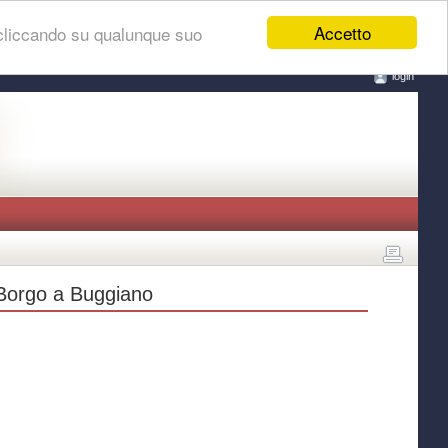
Accetto
 cliccando su qualunque suo
login
i Borgo a Buggiano