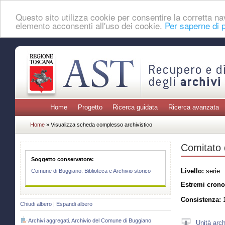
Questo sito utilizza cookie per consentire la corretta 
elemento acconsenti all'uso dei cookie.
Per saperne di p
Home
Progetto
Ricerca guidata
Ricerca avanzata
Home
» Visualizza scheda complesso archivistico
Comitato d
Soggetto conservatore:
Livello:
serie
Comune di Buggiano. Biblioteca e Archivio storico
Estremi crono
Consistenza:
1
Chiudi albero
|
Espandi albero
Archivi aggregati. Archivio del Comune di Buggiano
Unità arch