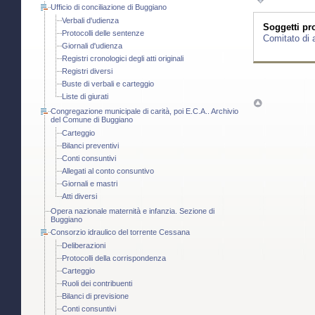
Ufficio di conciliazione di Buggiano
Verbali d'udienza
Soggetti pro
Protocolli delle sentenze
Comitato di a
Giornali d'udienza
Registri cronologici degli atti originali
Registri diversi
Buste di verbali e carteggio
Liste di giurati
Congregazione municipale di carità, poi E.C.A.. Archivio
del Comune di Buggiano
Carteggio
Bilanci preventivi
Conti consuntivi
Allegati al conto consuntivo
Giornali e mastri
Atti diversi
Opera nazionale maternità e infanzia. Sezione di
Buggiano
Consorzio idraulico del torrente Cessana
Deliberazioni
Protocolli della corrispondenza
Carteggio
Ruoli dei contribuenti
Bilanci di previsione
Conti consuntivi