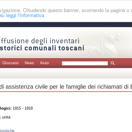
navigazione. Chiudendo questo banner, scorrendo la pagina o
iù leggi l'informativa
Glossario
News
Aiuto
i assistenza civile per le famiglie dei richiamati d
logici:
1915 - 1918
 unità
ivistiche