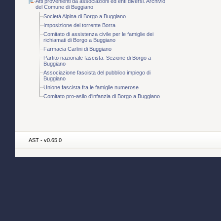
Atti provenienti da associazioni ed enti diversi. Archivio
del Comune di Buggiano
Società Alpina di Borgo a Buggiano
Imposizione del torrente Borra
Comitato di assistenza civile per le famiglie dei
richiamati di Borgo a Buggiano
Farmacia Carlini di Buggiano
Partito nazionale fascista. Sezione di Borgo a
Buggiano
Associazione fascista del pubblico impiego di
Buggiano
Unione fascista fra le famiglie numerose
Comitato pro-asilo d'infanzia di Borgo a Buggiano
AST - v0.65.0