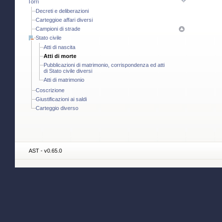
Torri
Decreti e deliberazioni
Carteggioe affari diversi
Campioni di strade
Stato civile
Atti di nascita
Atti di morte
Pubblicazioni di matrimonio, corrispondenza ed atti
di Stato civile diversi
Atti di matrimonio
Coscrizione
Giustificazioni ai saldi
Carteggio diverso
AST - v0.65.0