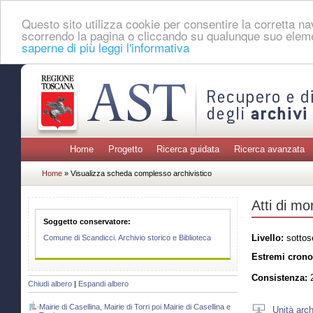
Questo sito utilizza cookie per consentire la corretta 
scorrendo la pagina o cliccando su qualunque suo eleme
saperne di più leggi l'informativa
Home
Progetto
Ricerca guidata
Ricerca avanzata
Home
» Visualizza scheda complesso archivistico
Atti di mo
Soggetto conservatore:
Livello:
sottos
Comune di Scandicci. Archivio storico e Biblioteca
Estremi crono
Consistenza:
2
Chiudi albero
|
Espandi albero
Mairie di Casellina, Mairie di Torri poi Mairie di Casellina e
Unità arch