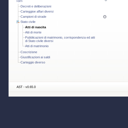
Torri
Decreti e deliberazioni
Carteggioe affari diversi
Campioni di strade
Stato civile
Atti di nascita
Atti di morte
Pubblicazioni di matrimonio, corrispondenza ed atti
di Stato civile diversi
Atti di matrimonio
Coscrizione
Giustificazioni ai saldi
Carteggio diverso
AST - v0.65.0