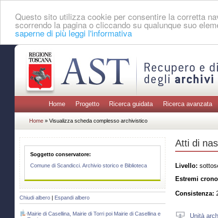
Questo sito utilizza cookie per consentire la corretta 
scorrendo la pagina o cliccando su qualunque suo eleme
saperne di più leggi l'informativa
Home
Progetto
Ricerca guidata
Ricerca avanzata
Home
» Visualizza scheda complesso archivistico
Atti di nas
Soggetto conservatore:
Livello:
sottos
Comune di Scandicci. Archivio storico e Biblioteca
Estremi crono
Consistenza:
2
Chiudi albero
|
Espandi albero
Mairie di Casellina, Mairie di Torri poi Mairie di Casellina e
Unità arch