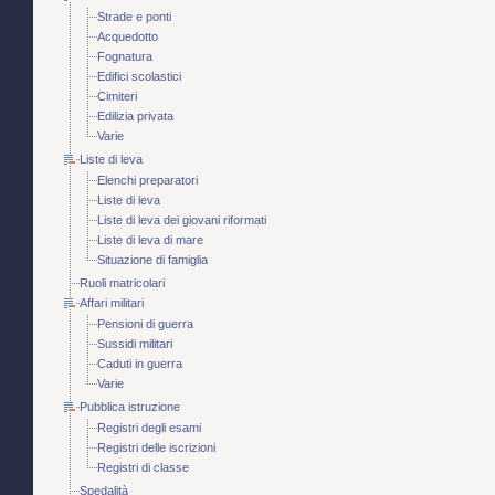
Strade e ponti
Acquedotto
Fognatura
Edifici scolastici
Cimiteri
Edilizia privata
Varie
Liste di leva
Elenchi preparatori
Liste di leva
Liste di leva dei giovani riformati
Liste di leva di mare
Situazione di famiglia
Ruoli matricolari
Affari militari
Pensioni di guerra
Sussidi militari
Caduti in guerra
Varie
Pubblica istruzione
Registri degli esami
Registri delle iscrizioni
Registri di classe
Spedalità