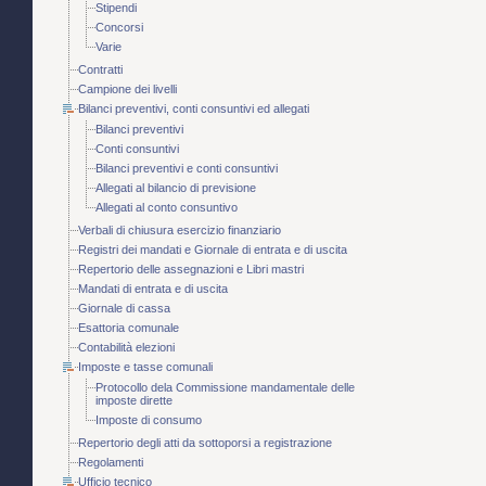
Stipendi
Concorsi
Varie
Contratti
Campione dei livelli
Bilanci preventivi, conti consuntivi ed allegati
Bilanci preventivi
Conti consuntivi
Bilanci preventivi e conti consuntivi
Allegati al bilancio di previsione
Allegati al conto consuntivo
Verbali di chiusura esercizio finanziario
Registri dei mandati e Giornale di entrata e di uscita
Repertorio delle assegnazioni e Libri mastri
Mandati di entrata e di uscita
Giornale di cassa
Esattoria comunale
Contabilità elezioni
Imposte e tasse comunali
Protocollo dela Commissione mandamentale delle
imposte dirette
Imposte di consumo
Repertorio degli atti da sottoporsi a registrazione
Regolamenti
Ufficio tecnico