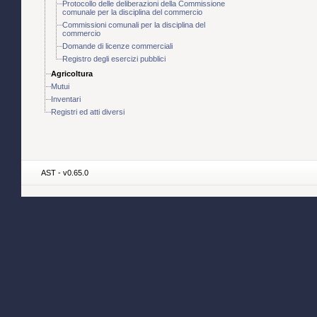
Protocollo delle deliberazioni della Commissione
comunale per la disciplina del commercio
Commissioni comunali per la disciplina del
commercio
Domande di licenze commerciali
Registro degli esercizi pubblici
Agricoltura
Mutui
Inventari
Registri ed atti diversi
AST - v0.65.0