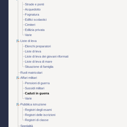
Strade e ponti
Acquedotto
Fognatura
Edifici scolastici
Cimiteri
Edilizia privata
Varie
Liste di leva
Elenchi preparatori
Liste di leva
Liste di leva dei giovani riformati
Liste di leva di mare
Situazione di famiglia
Ruoli matricolari
Affari militari
Pensioni di guerra
Sussidi militari
Caduti in guerra
Varie
Pubblica istruzione
Registri degli esami
Registri delle iscrizioni
Registri di classe
Spedalità