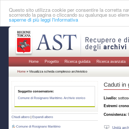
Questo sito utilizza cookie per consentire la corretta 
scorrendo la pagina o cliccando su qualunque suo eleme
saperne di più leggi l'informativa
Home
Progetto
Ricerca guidata
Ricerca avanzata
Home
» Visualizza scheda complesso archivistico
Caduti in
Soggetto conservatore:
Livello:
sottos
Comune di Rosignano Marittimo. Archivio storico
Estremi crono
Consistenza:
9
Chiudi albero
|
Espandi albero
Comune di Rosignano Marittimo
Unità arch