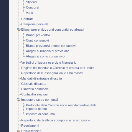
Stipendi
Concorsi
Varie
Contratti
Campione dei livelli
Bilanci preventivi, conti consuntivi ed allegati
Bilanci preventivi
Conti consuntivi
Bilanci preventivi e conti consuntivi
Allegati al bilancio di previsione
Allegati al conto consuntivo
Verbali di chiusura esercizio finanziario
Registri dei mandati e Giornale di entrata e di uscita
Repertorio delle assegnazioni e Libri mastri
Mandati di entrata e di uscita
Giornale di cassa
Esattoria comunale
Contabilità elezioni
Imposte e tasse comunali
Protocollo dela Commissione mandamentale delle
imposte dirette
Imposte di consumo
Repertorio degli atti da sottoporsi a registrazione
Regolamenti
Ufficio tecnico