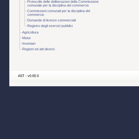
Protocollo delle deliberazioni della Commissione
comunale per la disciplina del commercio
Commissioni comunali per la disciplina del
commercio
Domande di licenze commerciali
Registro degli esercizi pubblici
Agricoltura
Mutui
Inventari
Registri ed atti diversi
AST - v0.65.0