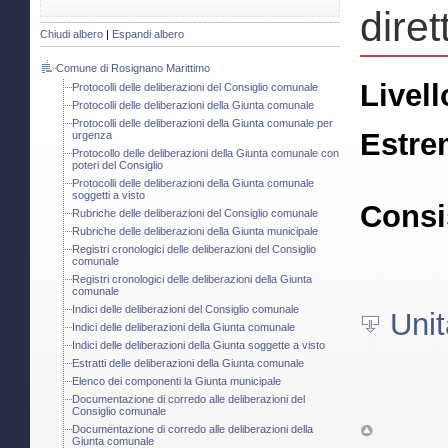
diret
Chiudi albero
|
Espandi albero
Comune di Rosignano Marittimo
Livell
Protocolli delle deliberazioni del Consiglio comunale
Protocolli delle deliberazioni della Giunta comunale
Protocolli delle deliberazioni della Giunta comunale per
Estre
urgenza
Protocollo delle deliberazioni della Giunta comunale con
poteri del Consiglio
Protocolli delle deliberazioni della Giunta comunale
soggetti a visto
Consi
Rubriche delle deliberazioni del Consiglio comunale
Rubriche delle deliberazioni della Giunta municipale
Registri cronologici delle deliberazioni del Consiglio
comunale
Registri cronologici delle deliberazioni della Giunta
comunale
Indici delle deliberazioni del Consiglio comunale
Unit
Indici delle deliberazioni della Giunta comunale
Indici delle deliberazioni della Giunta soggette a visto
Estratti delle deliberazioni della Giunta comunale
Elenco dei componenti la Giunta municipale
Documentazione di corredo alle deliberazioni del
Consiglio comunale
Documentazione di corredo alle deliberazioni della
Giunta comunale