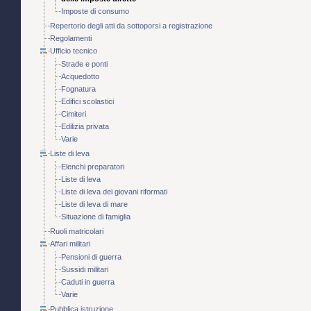
Imposte di consumo
Repertorio degli atti da sottoporsi a registrazione
Regolamenti
Ufficio tecnico
Strade e ponti
Acquedotto
Fognatura
Edifici scolastici
Cimiteri
Edilizia privata
Varie
Liste di leva
Elenchi preparatori
Liste di leva
Liste di leva dei giovani riformati
Liste di leva di mare
Situazione di famiglia
Ruoli matricolari
Affari militari
Pensioni di guerra
Sussidi militari
Caduti in guerra
Varie
Pubblica istruzione