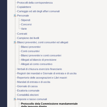
Protocolli della corrispondenza
Copialettere
Carteggio ed atti degli affari comunali
Personale
Stipendi
Concorsi
Varie
Contratti
Campione dei livelli
Bilanci preventivi, conti consuntivi ed allegati
Bilanci preventivi
Conti consuntivi
Bilanci preventivi e conti consuntivi
Allegati al bilancio di previsione
Allegati al conto consuntivo
Verbali di chiusura esercizio finanziario
Registri dei mandati e Giornale di entrata e di uscita
Repertorio delle assegnazioni e Libri mastri
Mandati di entrata e di uscita
Giornale di cassa
Esattoria comunale
Contabilità elezioni
Imposte e tasse comunali
Protocollo dela Commissione mandamentale
delle imposte dirette