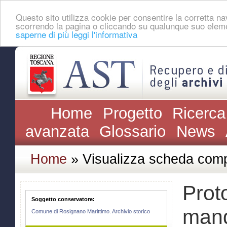
Questo sito utilizza cookie per consentire la corretta 
scorrendo la pagina o cliccando su qualunque suo eleme
saperne di più leggi l'informativa
Home
Progetto
Ricerca
avanzata
Glossario
News
Home
» Visualizza scheda comp
Prot
Soggetto conservatore:
mand
Comune di Rosignano Marittimo. Archivio storico