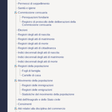
Permessi di seppellimento
Sanità e igiene
Commissione censuaria
Perequazioni fondiarie
Registro di protocollo delle deliberazioni della
Commissione censuaria
Elezioni
Registri degli atti di nascita
Registri degli atti di matrimonio
Registri degli atti di morte
Registri degli atti di cittadinanza
Indici decennali degli atti di nascita
Indici decennali degli atti di matrimonio
Indici decennali degli atti di morte
Registri della popolazione
Fogli di famiglia
Cartelle di casa
Movimento della popolazione
Registri delle immigrazioni
Registri delle emigrazioni
Statistiche del movimento della popolazione
Atti dell'Anagrafe e dello Stato civile
Censimenti
Atti relativi alla disciplina del commercio