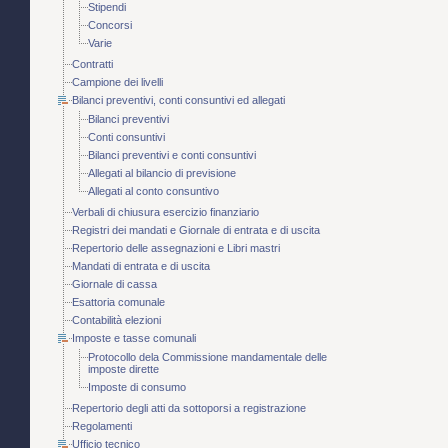
Stipendi
Concorsi
Varie
Contratti
Campione dei livelli
Bilanci preventivi, conti consuntivi ed allegati
Bilanci preventivi
Conti consuntivi
Bilanci preventivi e conti consuntivi
Allegati al bilancio di previsione
Allegati al conto consuntivo
Verbali di chiusura esercizio finanziario
Registri dei mandati e Giornale di entrata e di uscita
Repertorio delle assegnazioni e Libri mastri
Mandati di entrata e di uscita
Giornale di cassa
Esattoria comunale
Contabilità elezioni
Imposte e tasse comunali
Protocollo dela Commissione mandamentale delle
imposte dirette
Imposte di consumo
Repertorio degli atti da sottoporsi a registrazione
Regolamenti
Ufficio tecnico