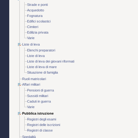
Strade e ponti
Acquedotto
Fognatura
Edifici scolastici
Cimiteri
Edilizia privata
Varie
Liste di leva
Elenchi preparatori
Liste di leva
Liste di leva dei giovani riformati
Liste di leva di mare
Situazione di famiglia
Ruoli matricolari
Affari militari
Pensioni di guerra
Sussidi militari
Caduti in guerra
Varie
Pubblica istruzione
Registri degli esami
Registri delle iscrizioni
Registri di classe
Spedalità