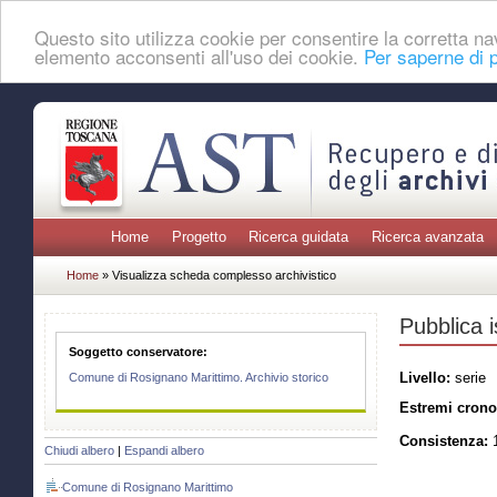
Questo sito utilizza cookie per consentire la corretta 
elemento acconsenti all'uso dei cookie.
Per saperne di p
Home
Progetto
Ricerca guidata
Ricerca avanzata
Home
» Visualizza scheda complesso archivistico
Pubblica i
Soggetto conservatore:
Livello:
serie
Comune di Rosignano Marittimo. Archivio storico
Estremi crono
Consistenza:
1
Chiudi albero
|
Espandi albero
Comune di Rosignano Marittimo