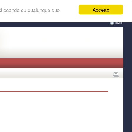
Accetto
 cliccando su qualunque suo
login