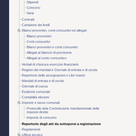
Stipendi
Concorsi
Varie
Contratti
Campione dei livelli
Bilanci preventivi, conti consuntivi ed allegati
Bilanci preventivi
Conti consuntivi
Bilanci preventivi e conti consuntivi
Allegati al bilancio di previsione
Allegati al conto consuntivo
Verbali di chiusura esercizio finanziario
Registri dei mandati e Giornale di entrata e di uscita
Repertorio delle assegnazioni e Libri mastri
Mandati di entrata e di uscita
Giornale di cassa
Esattoria comunale
Contabilità elezioni
Imposte e tasse comunali
Protocollo dela Commissione mandamentale delle
imposte dirette
Imposte di consumo
Repertorio degli atti da sottoporsi a registrazione
Regolamenti
Ufficio tecnico