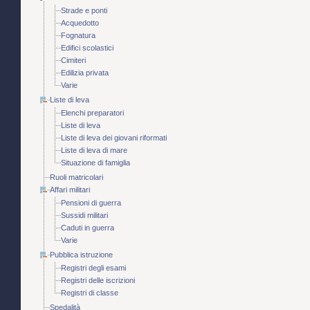
Strade e ponti
Acquedotto
Fognatura
Edifici scolastici
Cimiteri
Edilizia privata
Varie
Liste di leva
Elenchi preparatori
Liste di leva
Liste di leva dei giovani riformati
Liste di leva di mare
Situazione di famiglia
Ruoli matricolari
Affari militari
Pensioni di guerra
Sussidi militari
Caduti in guerra
Varie
Pubblica istruzione
Registri degli esami
Registri delle iscrizioni
Registri di classe
Spedalità