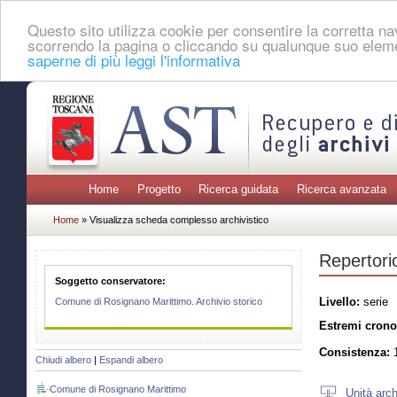
Questo sito utilizza cookie per consentire la corretta 
scorrendo la pagina o cliccando su qualunque suo eleme
saperne di più leggi l'informativa
Home
Progetto
Ricerca guidata
Ricerca avanzata
Home
» Visualizza scheda complesso archivistico
Repertorio
Soggetto conservatore:
Livello:
serie
Comune di Rosignano Marittimo. Archivio storico
Estremi crono
Consistenza:
1
Chiudi albero
|
Espandi albero
Comune di Rosignano Marittimo
Unità arch