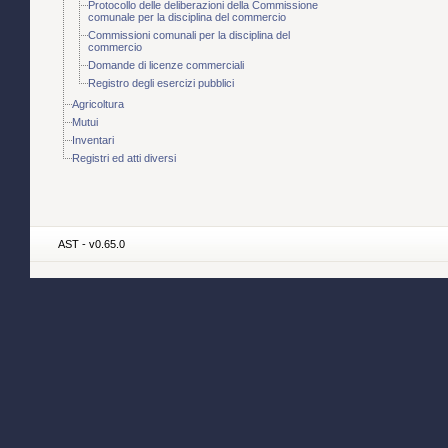
Protocollo delle deliberazioni della Commissione
comunale per la disciplina del commercio
Commissioni comunali per la disciplina del
commercio
Domande di licenze commerciali
Registro degli esercizi pubblici
Agricoltura
Mutui
Inventari
Registri ed atti diversi
AST - v0.65.0