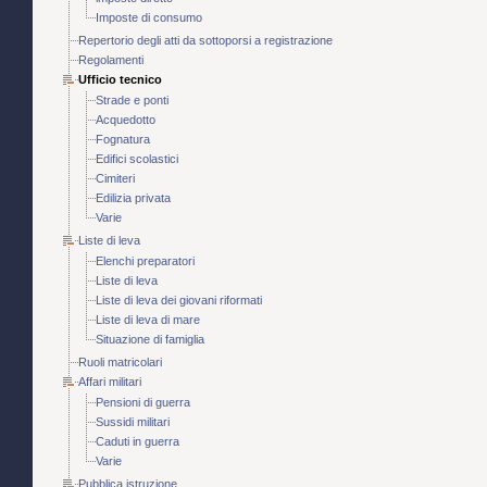
Imposte di consumo
Repertorio degli atti da sottoporsi a registrazione
Regolamenti
Ufficio tecnico
Strade e ponti
Acquedotto
Fognatura
Edifici scolastici
Cimiteri
Edilizia privata
Varie
Liste di leva
Elenchi preparatori
Liste di leva
Liste di leva dei giovani riformati
Liste di leva di mare
Situazione di famiglia
Ruoli matricolari
Affari militari
Pensioni di guerra
Sussidi militari
Caduti in guerra
Varie
Pubblica istruzione