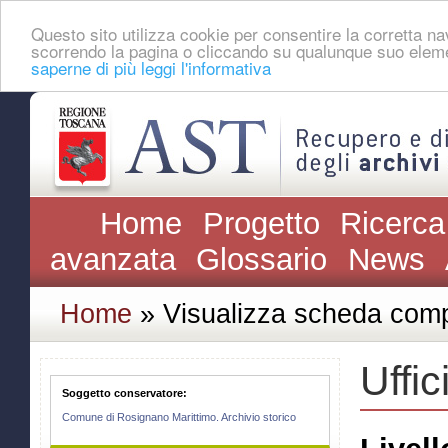
Questo sito utilizza cookie per consentire la corretta 
scorrendo la pagina o cliccando su qualunque suo eleme
saperne di più leggi l'informativa
Home
Progetto
Ricerca
avanzata
Glossario
News
Home
» Visualizza scheda comp
Uffic
Soggetto conservatore:
Comune di Rosignano Marittimo. Archivio storico