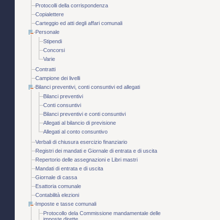
Protocolli della corrispondenza
Copialettere
Carteggio ed atti degli affari comunali
Personale
Stipendi
Concorsi
Varie
Contratti
Campione dei livelli
Bilanci preventivi, conti consuntivi ed allegati
Bilanci preventivi
Conti consuntivi
Bilanci preventivi e conti consuntivi
Allegati al bilancio di previsione
Allegati al conto consuntivo
Verbali di chiusura esercizio finanziario
Registri dei mandati e Giornale di entrata e di uscita
Repertorio delle assegnazioni e Libri mastri
Mandati di entrata e di uscita
Giornale di cassa
Esattoria comunale
Contabilità elezioni
Imposte e tasse comunali
Protocollo dela Commissione mandamentale delle
imposte dirette