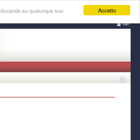
Accetto
 cliccando su qualunque suo
login