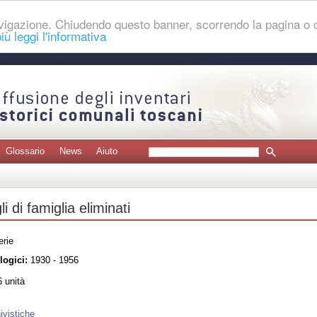
navigazione. Chiudendo questo banner, scorrendo la pagina o
iù leggi l'informativa
Glossario
News
Aiuto
i di famiglia eliminati
erie
logici:
1930 - 1956
 unità
ivistiche