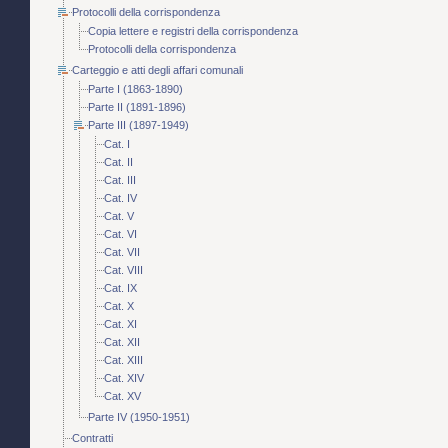
Protocolli della corrispondenza
Copia lettere e registri della corrispondenza
Protocolli della corrispondenza
Carteggio e atti degli affari comunali
Parte I (1863-1890)
Parte II (1891-1896)
Parte III (1897-1949)
Cat. I
Cat. II
Cat. III
Cat. IV
Cat. V
Cat. VI
Cat. VII
Cat. VIII
Cat. IX
Cat. X
Cat. XI
Cat. XII
Cat. XIII
Cat. XIV
Cat. XV
Parte IV (1950-1951)
Contratti