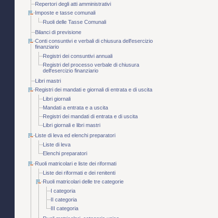
Repertori degli atti amministrativi
Imposte e tasse comunali
Ruoli delle Tasse Comunali
Bilanci di previsione
Conti consuntivi e verbali di chiusura dell'esercizio
finanziario
Registri dei consuntivi annuali
Registri del processo verbale di chiusura
dell'esercizio finanziario
Libri mastri
Registri dei mandati e giornali di entrata e di uscita
Libri giornali
Mandati a entrata e a uscita
Registri dei mandati di entrata e di uscita
Libri giornali e libri mastri
Liste di leva ed elenchi preparatori
Liste di leva
Elenchi preparatori
Ruoli matricolari e liste dei riformati
Liste dei riformati e dei renitenti
Ruoli matricolari delle tre categorie
I categoria
II categoria
III categoria