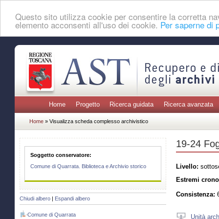
Questo sito utilizza cookie per consentire la corretta 
elemento acconsenti all'uso dei cookie.
Per saperne di p
Home
Progetto
Ricerca guidata
Ricerca avanzata
Home
» Visualizza scheda complesso archivistico
19-24 Fogl
Soggetto conservatore:
Livello:
sottos
Comune di Quarrata. Biblioteca e Archivio storico
Estremi crono
Consistenza:
6
Chiudi albero
|
Espandi albero
Comune di Quarrata
Unità arch