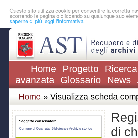
Questo sito utilizza cookie per consentire la corretta 
scorrendo la pagina o cliccando su qualunque suo eleme
saperne di più leggi l'informativa
Home
Progetto
Ricerca
avanzata
Glossario
News
Home
» Visualizza scheda comp
Regi
Soggetto conservatore:
di ch
Comune di Quarrata. Biblioteca e Archivio storico