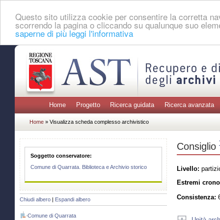
Questo sito utilizza cookie per consentire la corretta 
scorrendo la pagina o cliccando su qualunque suo eleme
saperne di più leggi l'informativa
Home
Progetto
Ricerca guidata
Ricerca avanzata
Home
» Visualizza scheda complesso archivistico
Consiglio
Soggetto conservatore:
Comune di Quarrata. Biblioteca e Archivio storico
Livello:
partizi
Estremi crono
Consistenza:
6
Chiudi albero
|
Espandi albero
Comune di Quarrata
Unità arch