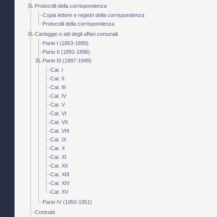
Protocolli della corrispondenza
Copia lettere e registri della corrispondenza
Protocolli della corrispondenza
Carteggio e atti degli affari comunali
Parte I (1863-1890)
Parte II (1891-1896)
Parte III (1897-1949)
Cat. I
Cat. II
Cat. III
Cat. IV
Cat. V
Cat. VI
Cat. VII
Cat. VIII
Cat. IX
Cat. X
Cat. XI
Cat. XII
Cat. XIII
Cat. XIV
Cat. XV
Parte IV (1950-1951)
Contratti