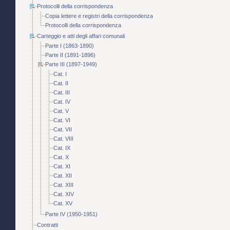
Protocolli della corrispondenza
Copia lettere e registri della corrispondenza
Protocolli della corrispondenza
Carteggio e atti degli affari comunali
Parte I (1863-1890)
Parte II (1891-1896)
Parte III (1897-1949)
Cat. I
Cat. II
Cat. III
Cat. IV
Cat. V
Cat. VI
Cat. VII
Cat. VIII
Cat. IX
Cat. X
Cat. XI
Cat. XII
Cat. XIII
Cat. XIV
Cat. XV
Parte IV (1950-1951)
Contratti