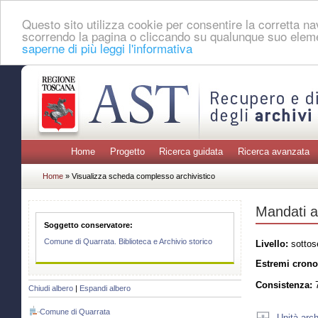
Questo sito utilizza cookie per consentire la corretta 
scorrendo la pagina o cliccando su qualunque suo eleme
saperne di più leggi l'informativa
Home
Progetto
Ricerca guidata
Ricerca avanzata
Home
» Visualizza scheda complesso archivistico
Mandati a
Soggetto conservatore:
Comune di Quarrata. Biblioteca e Archivio storico
Livello:
sottos
Estremi crono
Consistenza:
7
Chiudi albero
|
Espandi albero
Comune di Quarrata
Unità arch