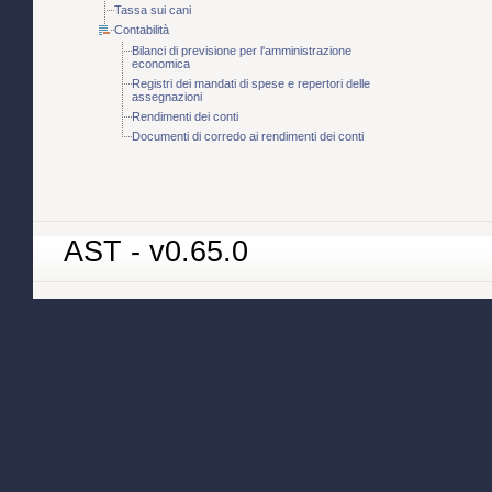
Tassa sui cani
Contabilità
Bilanci di previsione per l'amministrazione
economica
Registri dei mandati di spese e repertori delle
assegnazioni
Rendimenti dei conti
Documenti di corredo ai rendimenti dei conti
AST - v0.65.0