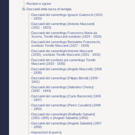
Reclami e sgravi
Dazzaioli della tassa di famiglia
Dazzaioli del camerlingo Ignazio Gatteschi (1815
- 1820)
Dazzaioli del camerlingo [Antonio Mazzanti]
(1821 - 1823)
Dazzaioli del camerlingo Francesco Maria da
Scorno, Torello Mazzanti sostituto (1824 - 1826)
Dazzaioli del camerlingo Benedetto Franceschi,
sostituto Torello Mazzanti (1827 - 1829)
Dazzaioli dei camerlinghi Antonio Mazzanti
(1830), sostituto Torello Mazzanti (1831 - 1832)
Dazzaioli del sostituto poi camerlingo Torello
Mazzanti (1833 - 1835)
Dazzaioli del camerlingo [Angelo Mazzetti] (1836
- 1838)
Dazzaioli del camerlingo [Filippo Biondi] (1839 -
1841)
Dazzaioli del camerlingo [Valentino Cherici]
(1842 - 1844)
Dazzaioli del camerlingo [Carlo Baroncini] (1845
- 1847)
Dazzaioli del camerlingo [Pietro Cavalieri] (1848
- 1850)
Dazzaioli dei camerlinghi [Raffaello Sabatini]
(1851-1855) e [Angiolo Sabatini] (1856)
Dazzaioli del camerlingo [Angiolo Sabatini] (1857
- 1858)
Imposizioni di guerra