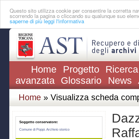
Questo sito utilizza cookie per consentire la corretta 
scorrendo la pagina o cliccando su qualunque suo eleme
saperne di più leggi l'informativa
Home
Progetto
Ricerca
avanzata
Glossario
News
Home
» Visualizza scheda comp
Dazz
Soggetto conservatore:
Raff
Comune di Poppi. Archivio storico