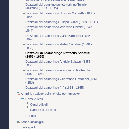
Dazzaioli del sostituto poi camerlingo Torello
Mazzanti (1833 - 1835)
Dazzaioli del camerlingo [Angiolo Mazzetti] (1836 -
1838)
Dazzaioli del camerlingo Filippo Biondi (1839 - 1841)
Dazzaioli del camerlingo Valentino Cherici (1842 -
1844)
Dazzaioli del camerlingo Carlo Baroncini (1845 -
1847)
Dazzaioli del camerlingo Pietro Cavalieri (1848 -
1850)
Dazzaioli del camerlingo Raffaello Sabatini
(1851 - 1855)
Dazzaioli del camerlingo Angiolo Sabatini (1856 -
1858)
Dazzaioli del camerlingo Francesco Gatteschi
(1859 - 1860)
Dazzaioli del camerlingo Cristofano Gatteschi (1861
- 1862)
Dazzaioli del camerlingo [...] (1863 - 1865)
Amministrazione delle rendite comunitative
Censi e livelli
Censi e livelli
Campione dei livelli
Rendite
Tassa di famiglia
Reparti