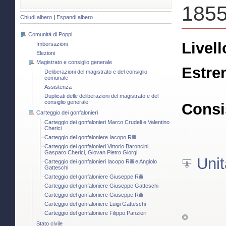
1855
Chiudi albero
|
Espandi albero
Comunità di Poppi
Livell
Imborsazioni
Elezioni
Magistrato e consiglio generale
Estre
Deliberazioni del magistrato e del consiglio
comunale
Assistenza
Duplicati delle deliberazioni del magistrato e del
consiglio generale
Consi
Carteggio dei gonfalonieri
Carteggio dei gonfalonieri Marco Crudeli e Valentino
Cherici
Carteggio del gonfaloniere Iacopo Rilli
Carteggio dei gonfalonieri Vittorio Baroncini,
Gasparo Cherici, Giovan Pietro Giorgi
Unit
Carteggio dei gonfalonieri Iacopo Rilli e Angiolo
Gatteschi
Carteggio del gonfaloniere Giuseppe Rilli
Carteggio del gonfaloniere Giuseppe Gatteschi
Carteggio del gonfaloniere Giuseppe Rilli
Carteggio del gonfaloniere Luigi Gatteschi
Carteggio del gonfaloniere Filippo Panzieri
Stato civile