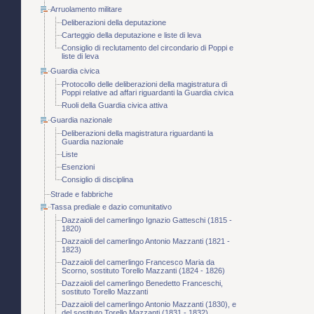
Arruolamento militare
Deliberazioni della deputazione
Carteggio della deputazione e liste di leva
Consiglio di reclutamento del circondario di Poppi e
liste di leva
Guardia civica
Protocollo delle deliberazioni della magistratura di
Poppi relative ad affari riguardanti la Guardia civica
Ruoli della Guardia civica attiva
Guardia nazionale
Deliberazioni della magistratura riguardanti la
Guardia nazionale
Liste
Esenzioni
Consiglio di disciplina
Strade e fabbriche
Tassa prediale e dazio comunitativo
Dazzaioli del camerlingo Ignazio Gatteschi (1815 -
1820)
Dazzaioli del camerlingo Antonio Mazzanti (1821 -
1823)
Dazzaioli del camerlingo Francesco Maria da
Scorno, sostituto Torello Mazzanti (1824 - 1826)
Dazzaioli del camerlingo Benedetto Franceschi,
sostituto Torello Mazzanti
Dazzaioli del camerlingo Antonio Mazzanti (1830), e
del sostituto Torello Mazzanti (1831 - 1832)