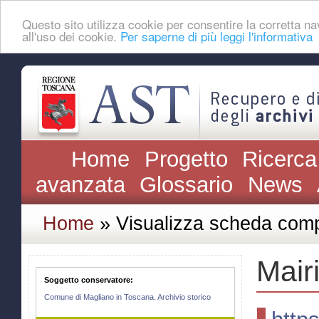
Questo sito utilizza cookie per consentire la corretta
all'uso dei cookie.
Per saperne di più leggi l'informativa
Home
Progetto
Ricerca
avanzata
Glossario
News
Home
» Visualizza scheda comp
Mair
Soggetto conservatore:
Comune di Magliano in Toscana. Archivio storico