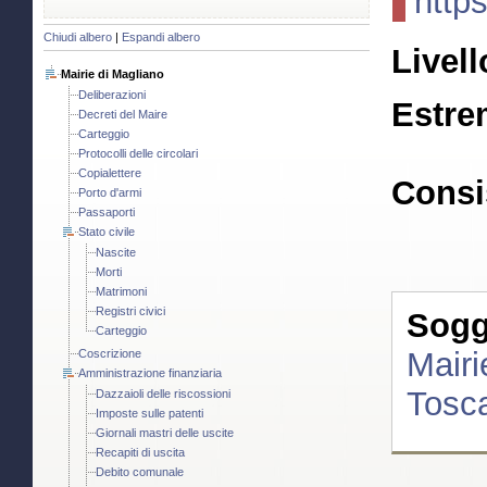
http
Chiudi albero
|
Espandi albero
Livell
Mairie di Magliano
Deliberazioni
Estre
Decreti del Maire
Carteggio
Protocolli delle circolari
Copialettere
Consi
Porto d'armi
Passaporti
Stato civile
Nascite
Morti
Matrimoni
Registri civici
Sogge
Carteggio
Mairi
Coscrizione
Amministrazione finanziaria
Tosca
Dazzaioli delle riscossioni
Imposte sulle patenti
Giornali mastri delle uscite
Recapiti di uscita
Debito comunale