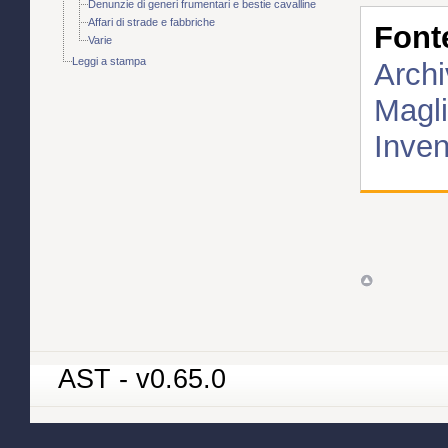
Denunzie di generi frumentari e bestie cavalline
Affari di strade e fabbriche
Font
Varie
Leggi a stampa
Archi
Magli
Inven
AST - v0.65.0