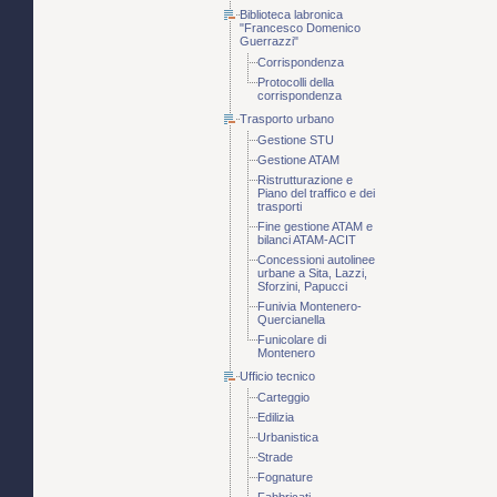
Biblioteca labronica
"Francesco Domenico
Guerrazzi"
Corrispondenza
Protocolli della
corrispondenza
Trasporto urbano
Gestione STU
Gestione ATAM
Ristrutturazione e
Piano del traffico e dei
trasporti
Fine gestione ATAM e
bilanci ATAM-ACIT
Concessioni autolinee
urbane a Sita, Lazzi,
Sforzini, Papucci
Funivia Montenero-
Quercianella
Funicolare di
Montenero
Ufficio tecnico
Carteggio
Edilizia
Urbanistica
Strade
Fognature