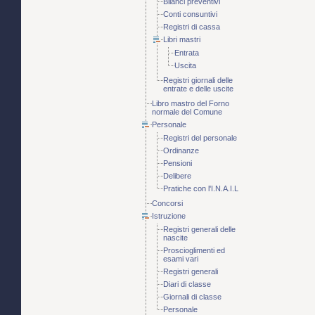
Bilanci preventivi
Conti consuntivi
Registri di cassa
Libri mastri
Entrata
Uscita
Registri giornali delle
entrate e delle uscite
Libro mastro del Forno
normale del Comune
Personale
Registri del personale
Ordinanze
Pensioni
Delibere
Pratiche con l'I.N.A.I.L
Concorsi
Istruzione
Registri generali delle
nascite
Proscioglimenti ed
esami vari
Registri generali
Diari di classe
Giornali di classe
Personale