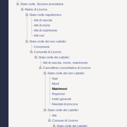
Stato civile. Sezione preunitaria
Mairie di Livorno
Stato civile napoleonico
Atti di nascita
Atti di morte
Atti di matrimonio
Atti vari
Stato civile dei non cattolici
Censimenti
Comunità di Livorno
Stato civile dei cattolici
Atti di nascita, morte, matrimonio
Cancelleria comunitativa di Livorno
Stato civile dei non cattolici
Nati
Morti
Matrimoni
Repertori
Indici generali
Mandati di procura
Stato civile dei cattolici
Atti
Comune di Livorno
Stato civile dei cattolici