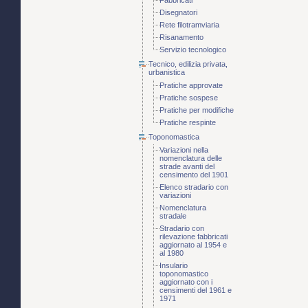
Fabbricati
Disegnatori
Rete filotramviaria
Risanamento
Servizio tecnologico
Tecnico, edilizia privata,
urbanistica
Pratiche approvate
Pratiche sospese
Pratiche per modifiche
Pratiche respinte
Toponomastica
Variazioni nella
nomenclatura delle
strade avanti del
censimento del 1901
Elenco stradario con
variazioni
Nomenclatura
stradale
Stradario con
rilevazione fabbricati
aggiornato al 1954 e
al 1980
Insulario
toponomastico
aggiornato con i
censimenti del 1961 e
1971