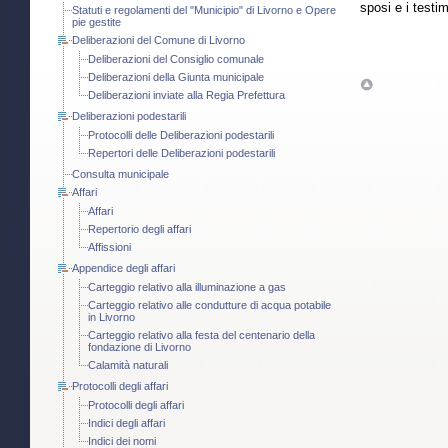
sposi e i testi
Statuti e regolamenti del "Municipio" di Livorno e Opere
pie gestite
Deliberazioni del Comune di Livorno
Deliberazioni del Consiglio comunale
Deliberazioni della Giunta municipale
Deliberazioni inviate alla Regia Prefettura
Deliberazioni podestarili
Protocolli delle Deliberazioni podestarili
Repertori delle Deliberazioni podestarili
Consulta municipale
Affari
Affari
Repertorio degli affari
Affissioni
Appendice degli affari
Carteggio relativo alla illuminazione a gas
Carteggio relativo alle condutture di acqua potabile
in Livorno
Carteggio relativo alla festa del centenario della
fondazione di Livorno
Calamità naturali
Protocolli degli affari
Protocolli degli affari
Indici degli affari
Indici dei nomi