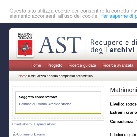
Questo sito utilizza cookie per consentire la corretta 
elemento acconsenti all'uso dei cookie.
Per saperne di p
Home
Progetto
Ricerca guidata
Ricerca avanzata
Home
» Visualizza scheda complesso archivistico
Matrimoni
Soggetto conservatore:
Livello:
sottos
Comune di Livorno. Archivio storico
Estremi crono
Consistenza:
1
Chiudi albero
|
Espandi albero
Comune di Livorno
I dodici registr