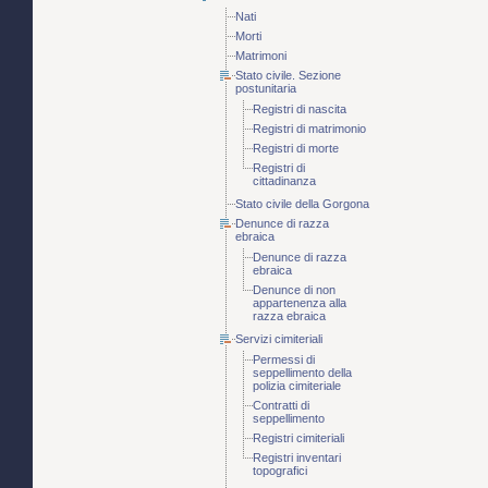
Nati
Morti
Matrimoni
Stato civile. Sezione
postunitaria
Registri di nascita
Registri di matrimonio
Registri di morte
Registri di
cittadinanza
Stato civile della Gorgona
Denunce di razza
ebraica
Denunce di razza
ebraica
Denunce di non
appartenenza alla
razza ebraica
Servizi cimiteriali
Permessi di
seppellimento della
polizia cimiteriale
Contratti di
seppellimento
Registri cimiteriali
Registri inventari
topografici