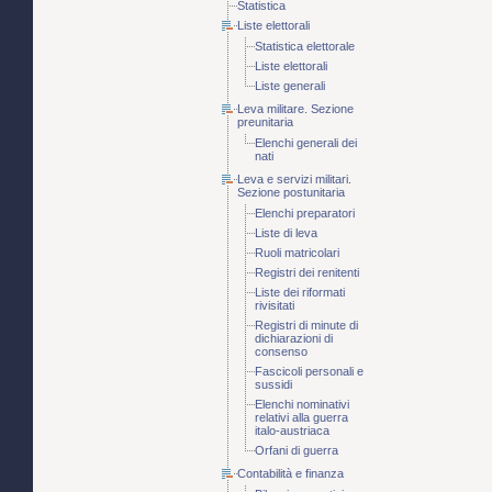
Statistica
Liste elettorali
Statistica elettorale
Liste elettorali
Liste generali
Leva militare. Sezione
preunitaria
Elenchi generali dei
nati
Leva e servizi militari.
Sezione postunitaria
Elenchi preparatori
Liste di leva
Ruoli matricolari
Registri dei renitenti
Liste dei riformati
rivisitati
Registri di minute di
dichiarazioni di
consenso
Fascicoli personali e
sussidi
Elenchi nominativi
relativi alla guerra
italo-austriaca
Orfani di guerra
Contabilità e finanza