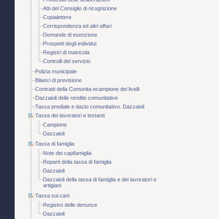
Atti del Consiglio di ricognizione
Copialettere
Corrispondenza ed altri affari
Domande di esenzione
Prospetti degli individui
Registri di matricola
Controlli del servizio
Polizia municipale
Bilanci di previsione
Contratti della Comunita ecampione dei livelli
Dazzaioli delle rendite comunitative
Tassa prediale e dazio comunitativo. Dazzaioli
Tassa dei lavoratori e testanti
Campione
Dazzaioli
Tassa di famiglia
Note dei capifamiglia
Reparti della tassa di famiglia
Dazzaioli
Dazzaioli della tassa di famiglia e dei lavoratori e
artigiani
Tassa sui cani
Registro delle denunce
Dazzaioli