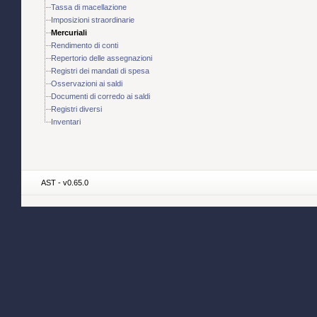
Tassa di macellazione
Imposizioni straordinarie
Mercuriali
Rendimento di conti
Repertorio delle assegnazioni
Registri dei mandati di spesa
Osservazioni ai saldi
Documenti di corredo ai saldi
Registri diversi
Inventari
AST - v0.65.0