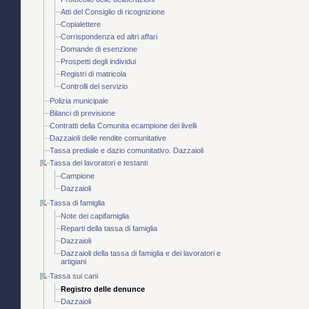
Atti del Consiglio di ricognizione
Copialettere
Corrispondenza ed altri affari
Domande di esenzione
Prospetti degli individui
Registri di matricola
Controlli del servizio
Polizia municipale
Bilanci di previsione
Contratti della Comunita ecampione dei livelli
Dazzaioli delle rendite comunitative
Tassa prediale e dazio comunitativo. Dazzaioli
Tassa dei lavoratori e testanti
Campione
Dazzaioli
Tassa di famiglia
Note dei capifamiglia
Reparti della tassa di famiglia
Dazzaioli
Dazzaioli della tassa di famiglia e dei lavoratori e
artigiani
Tassa sui cani
Registro delle denunce
Dazzaioli