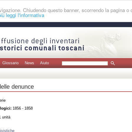
navigazione. Chiudendo questo banner, scorrendo la pagina o
iù leggi l'informativa
Glossario
News
Aiuto
delle denunce
erie
logici:
1856 - 1858
 unità
ivistiche