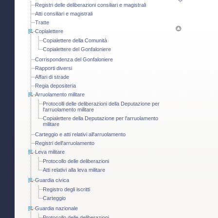
Registri delle deliberazioni consiliari e magistrali
Atti consiliari e magistrali
Tratte
Copialettere
Copialettere della Comunità
Copialettere del Gonfaloniere
Corrispondenza del Gonfaloniere
Rapporti diversi
Affari di strade
Regia depositeria
Arruolamento militare
Protocolli delle deliberazioni della Deputazione per
l'arruolamento militare
Copialettere della Deputazione per l'arruolamento
militare
Carteggio e atti relativi all'arruolamento
Registri dell'arruolamento
Leva militare
Protocollo delle deliberazioni
Atti relativi alla leva militare
Guardia civica
Registro degli iscritti
Carteggio
Guardia nazionale
Protocollo delle deliberazioni