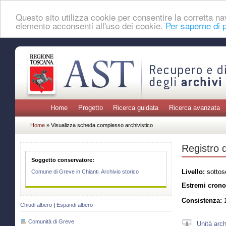
Questo sito utilizza cookie per consentire la corretta 
elemento acconsenti all'uso dei cookie.
Per saperne di p
Home
Progetto
Ricerca guidata
Ricerca avanzata
Home
» Visualizza scheda complesso archivistico
Registro 
Soggetto conservatore:
Livello:
sottos
Comune di Greve in Chianti. Archivio storico
Estremi crono
Consistenza:
1
Chiudi albero
|
Espandi albero
Comunità di Greve
Unità arch