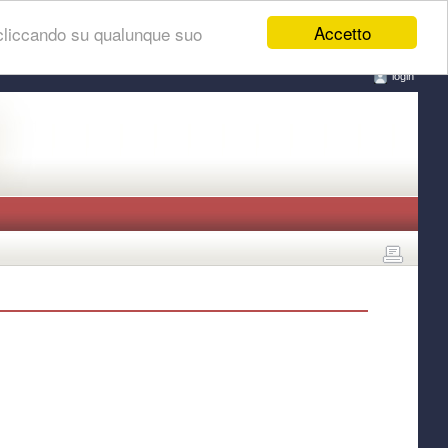
Accetto
 cliccando su qualunque suo
login