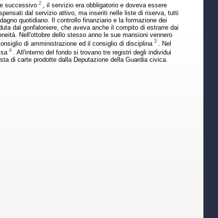
2
re successivo
, il servizio era obbligatorio e doveva essere
pensati dal servizio attivo, ma inseriti nelle liste di riserva, tutti
adagno quotidiano. Il controllo finanziario e la formazione dei
duta dal gonfaloniere, che aveva anche il compito di estrarre dai
 l'idoneità. Nell'ottobre dello stesso anno le sue mansioni vennero
3
nsiglio di amministrazione ed il consiglio di disciplina
. Nel
4
ssa
. All'interno del fondo si trovano tre registri degli individui
usta di carte prodotte dalla Deputazione della Guardia civica.