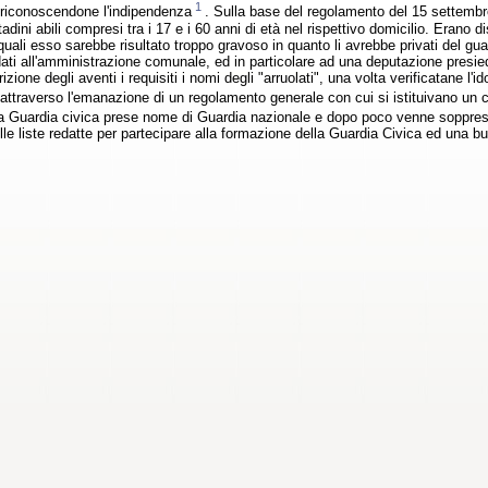
1
 riconoscendone l'indipendenza
. Sulla base del regolamento del 15 settemb
tadini abili compresi tra i 17 e i 60 anni di età nel rispettivo domicilio. Erano dis
i quali esso sarebbe risultato troppo gravoso in quanto li avrebbe privati del gu
idati all'amministrazione comunale, ed in particolare ad una deputazione presie
scrizione degli aventi i requisiti i nomi degli "arruolati", una volta verificatane
 attraverso l'emanazione di un regolamento generale con cui si istituivano un co
la Guardia civica prese nome di Guardia nazionale e dopo poco venne soppre
elle liste redatte per partecipare alla formazione della Guardia Civica ed una b