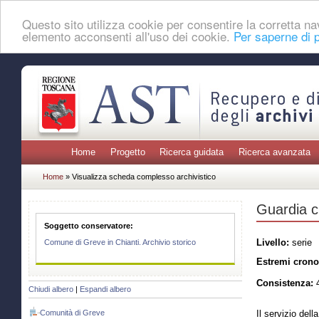
Questo sito utilizza cookie per consentire la corretta 
elemento acconsenti all'uso dei cookie.
Per saperne di p
Home
Progetto
Ricerca guidata
Ricerca avanzata
Home
» Visualizza scheda complesso archivistico
Guardia c
Soggetto conservatore:
Livello:
serie
Comune di Greve in Chianti. Archivio storico
Estremi crono
Consistenza:
4
Chiudi albero
|
Espandi albero
Comunità di Greve
Il servizio dell