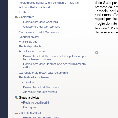
dello Stato pur
Registri delle deliberazioni consiliari e magistrali
prestato dai cit
Atti consiliari e magistrali
i cittadini per 
Tratte
ruoli erano aff
Copialettere
registri per l'i
Copialettere della Comunità
meglio definite
Copialettere del Gonfaloniere
febbraio 1849 
da iscriversi n
Corrispondenza del Gonfaloniere
Rapporti diversi
Affari di strade
Regia depositeria
Arruolamento militare
Protocolli delle deliberazioni della Deputazione per
l'arruolamento militare
Copialettere della Deputazione per l'arruolamento
militare
Carteggio e atti relativi all'arruolamento
Registri dell'arruolamento
Leva militare
Protocollo delle deliberazioni
Atti relativi alla leva militare
Guardia civica
Registro degli iscritti
Carteggio
Guardia nazionale
Protocollo delle deliberazioni