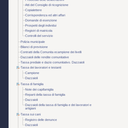
Atti del Consiglio di ricognizione
Copialettere
Corrispondenza ed altri affari
Domande di esenzione
Prospetti degli individui
Registri di matricola
Controlli del servizio
Polizia municipale
Bilanci di previsione
Contratti della Comunita ecampione dei livelli
Dazzaioli delle rendite comunitative
Tassa prediale e dazio comunitativo. Dazzaioli
Tassa dei lavoratori e testanti
Campione
Dazzaioli
Tassa di famiglia
Note dei capifamiglia
Reparti della tassa di famiglia
Dazzaioli
Dazzaioli della tassa di famiglia e dei lavoratori e
artigiani
Tassa sui cani
Registro delle denunce
Dazzaioli