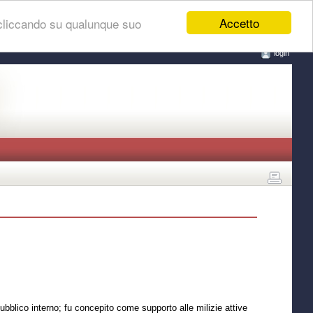
Accetto
 cliccando su qualunque suo
login
 pubblico interno; fu concepito come supporto alle milizie attive