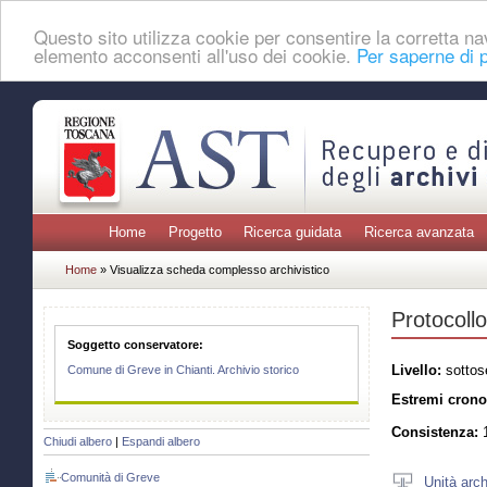
Questo sito utilizza cookie per consentire la corretta 
elemento acconsenti all'uso dei cookie.
Per saperne di p
Home
Progetto
Ricerca guidata
Ricerca avanzata
Home
» Visualizza scheda complesso archivistico
Protocollo
Soggetto conservatore:
Livello:
sottos
Comune di Greve in Chianti. Archivio storico
Estremi crono
Consistenza:
1
Chiudi albero
|
Espandi albero
Comunità di Greve
Unità arch