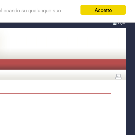
Accetto
 cliccando su qualunque suo
login