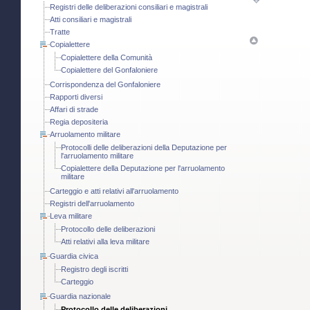
Registri delle deliberazioni consiliari e magistrali
Atti consiliari e magistrali
Tratte
Copialettere
Copialettere della Comunità
Copialettere del Gonfaloniere
Corrispondenza del Gonfaloniere
Rapporti diversi
Affari di strade
Regia depositeria
Arruolamento militare
Protocolli delle deliberazioni della Deputazione per
l'arruolamento militare
Copialettere della Deputazione per l'arruolamento
militare
Carteggio e atti relativi all'arruolamento
Registri dell'arruolamento
Leva militare
Protocollo delle deliberazioni
Atti relativi alla leva militare
Guardia civica
Registro degli iscritti
Carteggio
Guardia nazionale
Protocollo delle deliberazioni