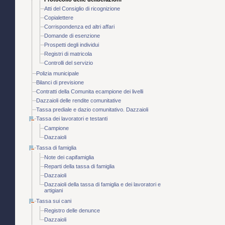
Atti del Consiglio di ricognizione
Copialettere
Corrispondenza ed altri affari
Domande di esenzione
Prospetti degli individui
Registri di matricola
Controlli del servizio
Polizia municipale
Bilanci di previsione
Contratti della Comunita ecampione dei livelli
Dazzaioli delle rendite comunitative
Tassa prediale e dazio comunitativo. Dazzaioli
Tassa dei lavoratori e testanti
Campione
Dazzaioli
Tassa di famiglia
Note dei capifamiglia
Reparti della tassa di famiglia
Dazzaioli
Dazzaioli della tassa di famiglia e dei lavoratori e
artigiani
Tassa sui cani
Registro delle denunce
Dazzaioli