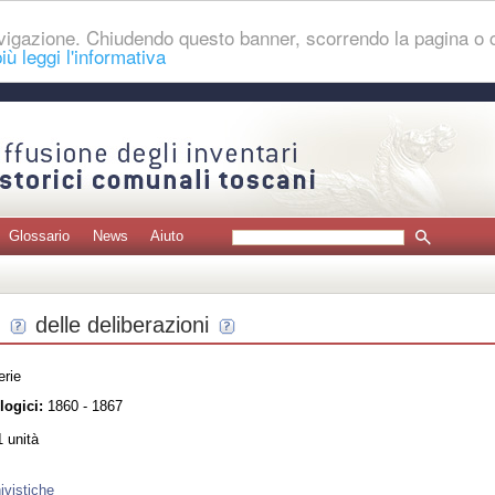
navigazione. Chiudendo questo banner, scorrendo la pagina o
iù leggi l'informativa
Glossario
News
Aiuto
delle deliberazioni
erie
logici:
1860 - 1867
 unità
ivistiche