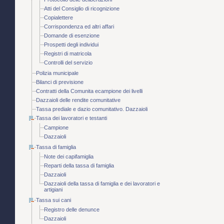
Atti del Consiglio di ricognizione
Copialettere
Corrispondenza ed altri affari
Domande di esenzione
Prospetti degli individui
Registri di matricola
Controlli del servizio
Polizia municipale
Bilanci di previsione
Contratti della Comunita ecampione dei livelli
Dazzaioli delle rendite comunitative
Tassa prediale e dazio comunitativo. Dazzaioli
Tassa dei lavoratori e testanti
Campione
Dazzaioli
Tassa di famiglia
Note dei capifamiglia
Reparti della tassa di famiglia
Dazzaioli
Dazzaioli della tassa di famiglia e dei lavoratori e
artigiani
Tassa sui cani
Registro delle denunce
Dazzaioli