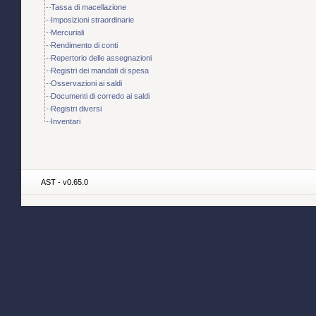
Tassa di macellazione
Imposizioni straordinarie
Mercuriali
Rendimento di conti
Repertorio delle assegnazioni
Registri dei mandati di spesa
Osservazioni ai saldi
Documenti di corredo ai saldi
Registri diversi
Inventari
AST - v0.65.0