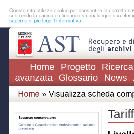
Questo sito utilizza cookie per consentire la corretta 
scorrendo la pagina o cliccando su qualunque suo eleme
saperne di più leggi l'informativa
Home
Progetto
Ricerca
avanzata
Glossario
News
Home
» Visualizza scheda comp
Tarif
Soggetto conservatore:
Comune di Castelfiorentino. Archivio storico, sezione
preunitaria