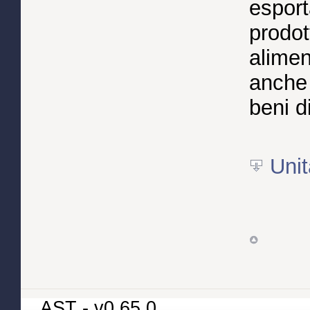
esport
prodot
alimen
anche 
beni d
Unit
AST - v0.65.0