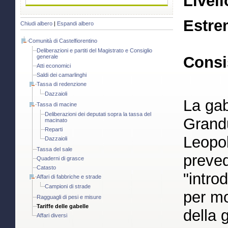
Livell
Estre
Chiudi albero
|
Espandi albero
Comunità di Castelfiorentino
Deliberazioni e partiti del Magistrato e Consiglio
generale
Consi
Atti economici
Saldi dei camarlinghi
Tassa di redenzione
Dazzaioli
La gab
Tassa di macine
Deliberazioni dei deputati sopra la tassa del
Grandu
macinato
Reparti
Leopol
Dazzaioli
Tassa del sale
preved
Quaderni di grasce
Catasto
"intro
Affari di fabbriche e strade
Campioni di strade
per mo
Ragguagli di pesi e misure
Tariffe delle gabelle
della 
Affari diversi