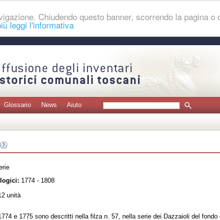
navigazione. Chiudendo questo banner, scorrendo la pagina o
iù leggi l'informativa
Glossario
News
Aiuto
erie
logici:
1774 - 1808
2 unità
 1774 e 1775 sono descritti nella filza n. 57, nella serie dei Dazzaioli del fondo