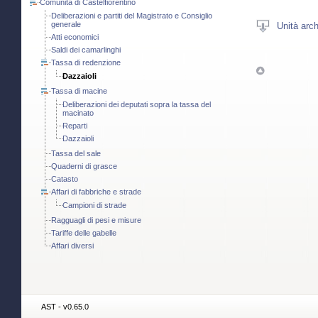
Comunità di Castelfiorentino
Deliberazioni e partiti del Magistrato e Consiglio
Unità arch
generale
Atti economici
Saldi dei camarlinghi
Tassa di redenzione
Dazzaioli
Tassa di macine
Deliberazioni dei deputati sopra la tassa del
macinato
Reparti
Dazzaioli
Tassa del sale
Quaderni di grasce
Catasto
Affari di fabbriche e strade
Campioni di strade
Ragguagli di pesi e misure
Tariffe delle gabelle
Affari diversi
AST - v0.65.0