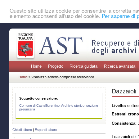
Questo sito utilizza cookie per consentire la corretta 
elemento acconsenti all'uso dei cookie.
Per saperne di p
Home
Progetto
Ricerca guidata
Ricerca avanzata
Home
» Visualizza scheda complesso archivistico
Dazzaioli
Soggetto conservatore:
Livello:
sottos
Comune di Castelfiorentino. Archivio storico, sezione
preunitaria
Estremi crono
Consistenza:
1
Chiudi albero
|
Espandi albero
I dazzaioli del