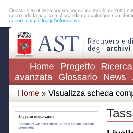
Questo sito utilizza cookie per consentire la corretta 
scorrendo la pagina o cliccando su qualunque suo eleme
saperne di più leggi l'informativa
Home
Progetto
Ricerca
avanzata
Glossario
News
Home
» Visualizza scheda comp
Tass
Soggetto conservatore:
Comune di Castelfiorentino. Archivio storico, sezione
preunitaria