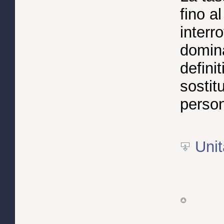
fino a
interr
domina
defini
sostit
person
Unit