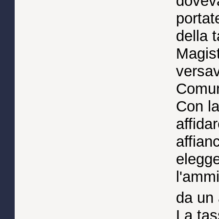
dovev
portat
della 
Magist
versav
Comun
Con la
affida
affian
elegge
l'ammi
da un 
La tas