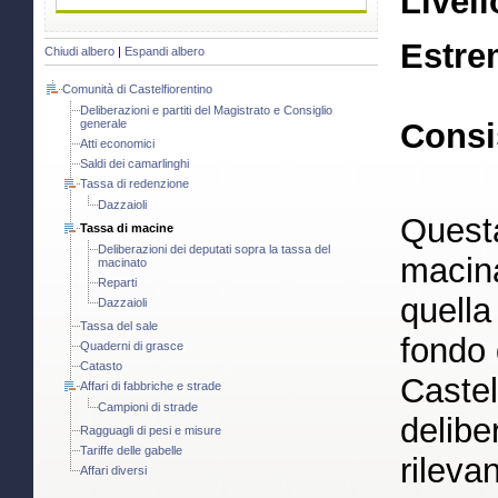
Livell
Estre
Chiudi albero
|
Espandi albero
Comunità di Castelfiorentino
Deliberazioni e partiti del Magistrato e Consiglio
generale
Consi
Atti economici
Saldi dei camarlinghi
Tassa di redenzione
Dazzaioli
Questa
Tassa di macine
Deliberazioni dei deputati sopra la tassa del
macin
macinato
Reparti
quella 
Dazzaioli
Tassa del sale
fondo 
Quaderni di grasce
Catasto
Castel
Affari di fabbriche e strade
Campioni di strade
deliber
Ragguagli di pesi e misure
Tariffe delle gabelle
rileva
Affari diversi