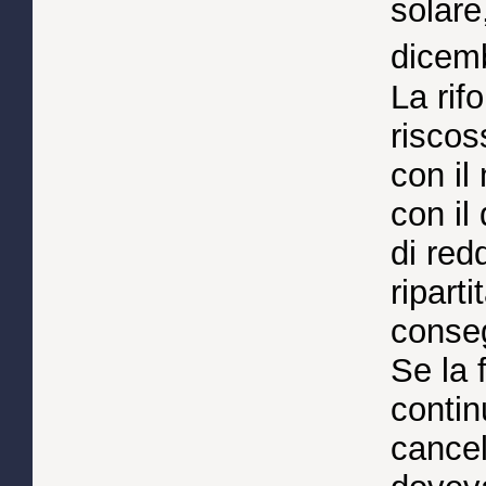
solare
dicem
La rifo
riscos
con il
con il 
di red
ripart
conseg
Se la 
contin
cancel