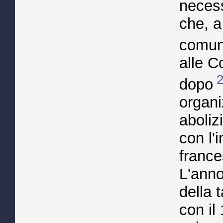
necess
che, a
comuni
alle C
dopo
organi
aboliz
con l'
france
L'anno
della 
con il