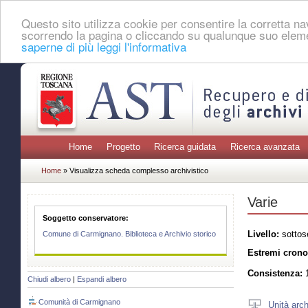
Questo sito utilizza cookie per consentire la corretta 
scorrendo la pagina o cliccando su qualunque suo eleme
saperne di più leggi l'informativa
Home
Progetto
Ricerca guidata
Ricerca avanzata
Home
» Visualizza scheda complesso archivistico
Varie
Soggetto conservatore:
Livello:
sottos
Comune di Carmignano. Biblioteca e Archivio storico
Estremi crono
Consistenza:
1
Chiudi albero
|
Espandi albero
Comunità di Carmignano
Unità arch