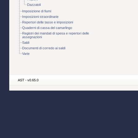
Dazzaioli
Imposizione di fiumi
Imposizioni straordinarie
Repertori delle tasse e imposizioni
Quaderni di cassa del camarlingo
Registri dei mandati di spesa e repertori delle
assegnazioni
Saldi
Documenti di corredo ai saldi
Varie
AST - v0.65.0