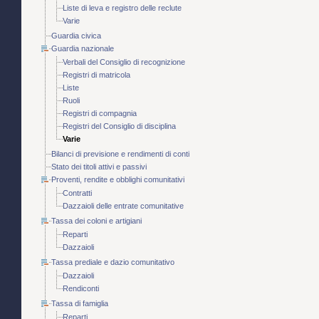
Liste di leva e registro delle reclute
Varie
Guardia civica
Guardia nazionale
Verbali del Consiglio di recognizione
Registri di matricola
Liste
Ruoli
Registri di compagnia
Registri del Consiglio di disciplina
Varie
Bilanci di previsione e rendimenti di conti
Stato dei titoli attivi e passivi
Proventi, rendite e obblighi comunitativi
Contratti
Dazzaioli delle entrate comunitative
Tassa dei coloni e artigiani
Reparti
Dazzaioli
Tassa prediale e dazio comunitativo
Dazzaioli
Rendiconti
Tassa di famiglia
Reparti