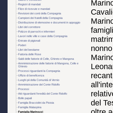
Marino
Registri di mandati
Filze di ricevute e mandati
Cavali
Revisioni dei conti della Compagnia
Campioni dei fratelli della Compagnia
Marino
Distribuzione di elemosine e documenti in appoggio
Libri del correttore
famigl
Polizze di parrochi e infermieri
Lavori nelle ville e case della Compagnia
matrim
Entrate di pigionali
Poderi
nonno 
Libri del bestiame
Fattoria delle Rose
Marino
Saldi delle fattorie di Celle, Ghireto e Mangona
Amministrazione delle fattorie di Mangona, Celle e
Leonar
Ghireto
Processi riguardanti la Compagnia
recant
Uffizio di beneficenza
Luoghi pii della Comunità di Vernio
all'in
Amministrazione del Conte Ridolfo
Processi
relati
Atti riguardanti l'eredità del Conte Ridolfo
Bolle papali
del Te
Famiglia Bracciolini da Pistoia
Famiglia Malaspina
oltre 
Famiglia Marinozzi