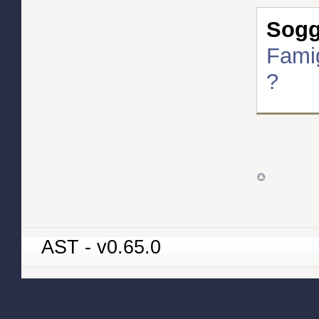
Sogge
Famig
?
AST - v0.65.0