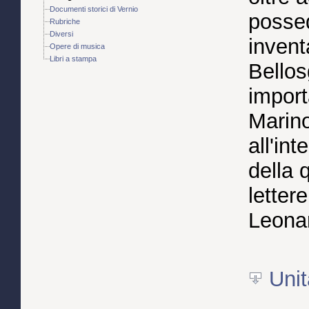
Documenti storici di Vernio
possed
Rubriche
Diversi
invent
Opere di musica
Libri a stampa
Bellos
import
Marino
all'int
della 
letter
Leona
Unit