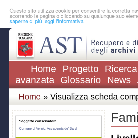
Questo sito utilizza cookie per consentire la corretta 
scorrendo la pagina o cliccando su qualunque suo eleme
saperne di più leggi l'informativa
Home
Progetto
Ricerca
avanzata
Glossario
News
Home
» Visualizza scheda comp
Fami
Soggetto conservatore:
Comune di Vernio. Accademia de' Bardi