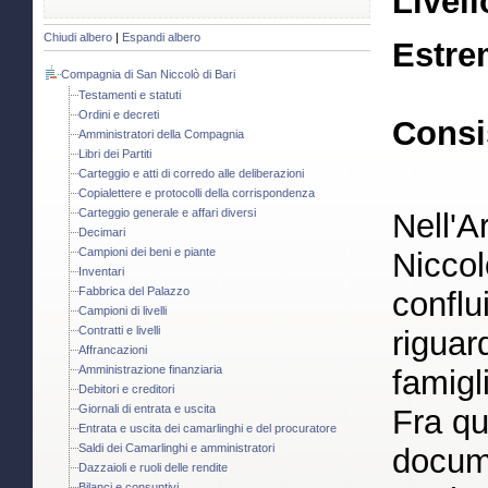
Livell
Chiudi albero
|
Espandi albero
Estre
Compagnia di San Niccolò di Bari
Testamenti e statuti
Ordini e decreti
Consi
Amministratori della Compagnia
Libri dei Partiti
Carteggio e atti di corredo alle deliberazioni
Copialettere e protocolli della corrispondenza
Carteggio generale e affari diversi
Nell'A
Decimari
Campioni dei beni e piante
Nicco
Inventari
Fabbrica del Palazzo
conflu
Campioni di livelli
Contratti e livelli
riguar
Affrancazioni
Amministrazione finanziaria
famigl
Debitori e creditori
Giornali di entrata e uscita
Fra qu
Entrata e uscita dei camarlinghi e del procuratore
Saldi dei Camarlinghi e amministratori
docume
Dazzaioli e ruoli delle rendite
Bilanci e consuntivi