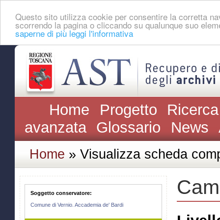
Questo sito utilizza cookie per consentire la corretta 
scorrendo la pagina o cliccando su qualunque suo eleme
saperne di più leggi l'informativa
Home
Progetto
Ricerca
avanzata
Glossario
News
Home
» Visualizza scheda comp
Campi
Soggetto conservatore:
Comune di Vernio. Accademia de' Bardi