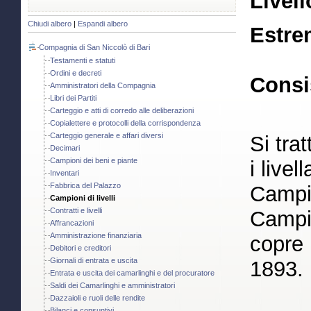
Livell
Chiudi albero
|
Espandi albero
Estre
Compagnia di San Niccolò di Bari
Testamenti e statuti
Ordini e decreti
Consi
Amministratori della Compagnia
Libri dei Partiti
Carteggio e atti di corredo alle deliberazioni
Copialettere e protocolli della corrispondenza
Carteggio generale e affari diversi
Si tra
Decimari
Campioni dei beni e piante
i live
Inventari
Fabbrica del Palazzo
Campio
Campioni di livelli
Contratti e livelli
Campio
Affrancazioni
Amministrazione finanziaria
copre 
Debitori e creditori
Giornali di entrata e uscita
1893.
Entrata e uscita dei camarlinghi e del procuratore
Saldi dei Camarlinghi e amministratori
Dazzaioli e ruoli delle rendite
Bilanci e consuntivi