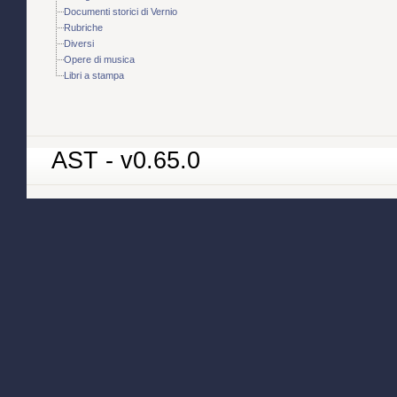
Documenti storici di Vernio
Rubriche
Diversi
Opere di musica
Libri a stampa
AST - v0.65.0