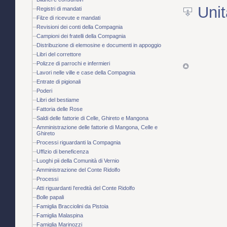
Unit
Registri di mandati
Filze di ricevute e mandati
Revisioni dei conti della Compagnia
Campioni dei fratelli della Compagnia
Distribuzione di elemosine e documenti in appoggio
Libri del correttore
Polizze di parrochi e infermieri
Lavori nelle ville e case della Compagnia
Entrate di pigionali
Poderi
Libri del bestiame
Fattoria delle Rose
Saldi delle fattorie di Celle, Ghireto e Mangona
Amministrazione delle fattorie di Mangona, Celle e
Ghireto
Processi riguardanti la Compagnia
Uffizio di beneficenza
Luoghi pii della Comunità di Vernio
Amministrazione del Conte Ridolfo
Processi
Atti riguardanti l'eredità del Conte Ridolfo
Bolle papali
Famiglia Bracciolini da Pistoia
Famiglia Malaspina
Famiglia Marinozzi