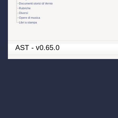
Documenti storici di Vernio
Rubriche
Diversi
Opere di musica
Libri a stampa
AST - v0.65.0