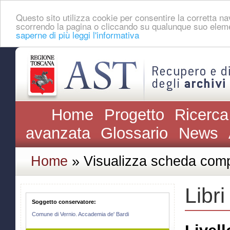
Questo sito utilizza cookie per consentire la corretta 
scorrendo la pagina o cliccando su qualunque suo eleme
saperne di più leggi l'informativa
Home
Progetto
Ricerca
avanzata
Glossario
News
Home
» Visualizza scheda comp
Libri
Soggetto conservatore:
Comune di Vernio. Accademia de' Bardi