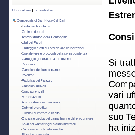
Livell
Chiudi albero
|
Espandi albero
Estre
Compagnia di San Niccolò di Bari
Testamenti e statuti
Ordini e decreti
Consi
Amministratori della Compagnia
Libri dei Partiti
Carteggio e atti di corredo alle deliberazioni
Copialettere e protocolli della corrispondenza
Carteggio generale e affari diversi
Si tra
Decimari
Campioni dei beni e piante
messe 
Inventari
Fabbrica del Palazzo
Compa
Campioni di livelli
Contratti e livelli
vari uf
Affrancazioni
Amministrazione finanziaria
quanto
Debitori e creditori
Giornali di entrata e uscita
suo T
Entrata e uscita dei camarlinghi e del procuratore
Saldi dei Camarlinghi e amministratori
ha ini
Dazzaioli e ruoli delle rendite
Bilanci e consuntivi