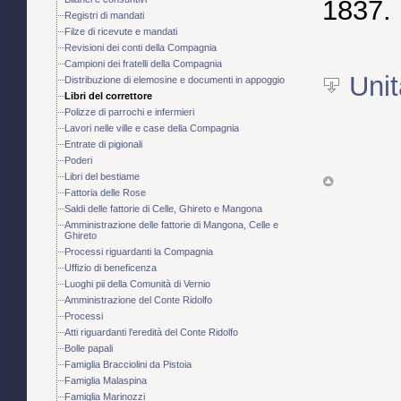
1837.
Registri di mandati
Filze di ricevute e mandati
Revisioni dei conti della Compagnia
Campioni dei fratelli della Compagnia
Unit
Distribuzione di elemosine e documenti in appoggio
Libri del correttore
Polizze di parrochi e infermieri
Lavori nelle ville e case della Compagnia
Entrate di pigionali
Poderi
Libri del bestiame
Fattoria delle Rose
Saldi delle fattorie di Celle, Ghireto e Mangona
Amministrazione delle fattorie di Mangona, Celle e
Ghireto
Processi riguardanti la Compagnia
Uffizio di beneficenza
Luoghi pii della Comunità di Vernio
Amministrazione del Conte Ridolfo
Processi
Atti riguardanti l'eredità del Conte Ridolfo
Bolle papali
Famiglia Bracciolini da Pistoia
Famiglia Malaspina
Famiglia Marinozzi