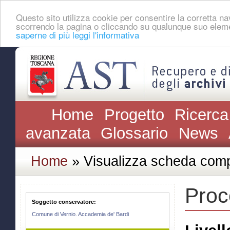
Questo sito utilizza cookie per consentire la corretta 
scorrendo la pagina o cliccando su qualunque suo eleme
saperne di più leggi l'informativa
Home
Progetto
Ricerca
avanzata
Glossario
News
Home
» Visualizza scheda comp
Proc
Soggetto conservatore:
Comune di Vernio. Accademia de' Bardi