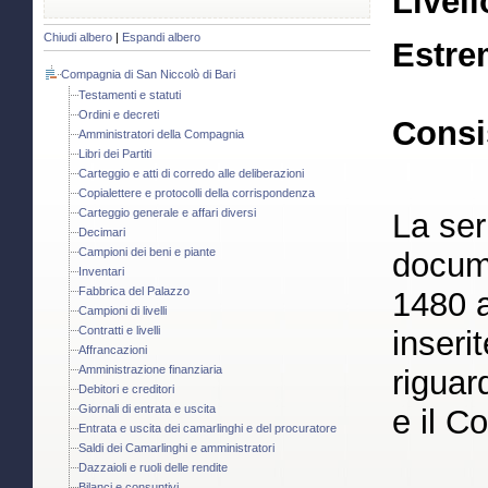
Livell
Chiudi albero
|
Espandi albero
Estre
Compagnia di San Niccolò di Bari
Testamenti e statuti
Ordini e decreti
Consi
Amministratori della Compagnia
Libri dei Partiti
Carteggio e atti di corredo alle deliberazioni
Copialettere e protocolli della corrispondenza
Carteggio generale e affari diversi
La ser
Decimari
Campioni dei beni e piante
docume
Inventari
Fabbrica del Palazzo
1480 a
Campioni di livelli
Contratti e livelli
inserit
Affrancazioni
Amministrazione finanziaria
riguar
Debitori e creditori
Giornali di entrata e uscita
e il C
Entrata e uscita dei camarlinghi e del procuratore
Saldi dei Camarlinghi e amministratori
Dazzaioli e ruoli delle rendite
Bilanci e consuntivi