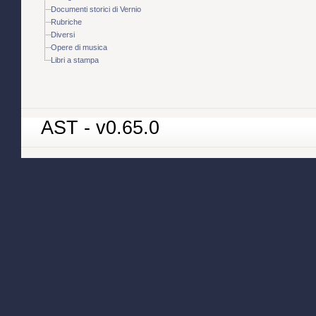
Documenti storici di Vernio
Rubriche
Diversi
Opere di musica
Libri a stampa
AST - v0.65.0