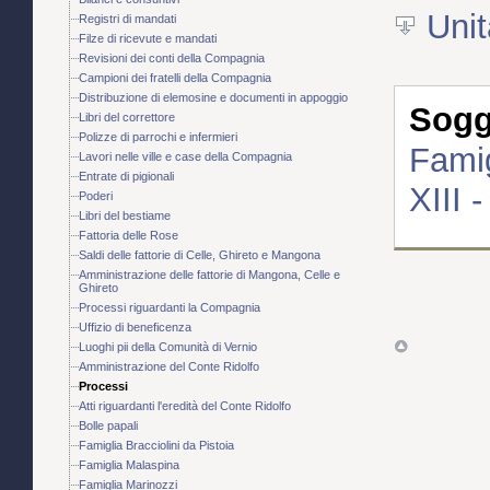
Unit
Registri di mandati
Filze di ricevute e mandati
Revisioni dei conti della Compagnia
Campioni dei fratelli della Compagnia
Distribuzione di elemosine e documenti in appoggio
Sogge
Libri del correttore
Polizze di parrochi e infermieri
Famig
Lavori nelle ville e case della Compagnia
Entrate di pigionali
XIII 
Poderi
Libri del bestiame
Fattoria delle Rose
Saldi delle fattorie di Celle, Ghireto e Mangona
Amministrazione delle fattorie di Mangona, Celle e
Ghireto
Processi riguardanti la Compagnia
Uffizio di beneficenza
Luoghi pii della Comunità di Vernio
Amministrazione del Conte Ridolfo
Processi
Atti riguardanti l'eredità del Conte Ridolfo
Bolle papali
Famiglia Bracciolini da Pistoia
Famiglia Malaspina
Famiglia Marinozzi