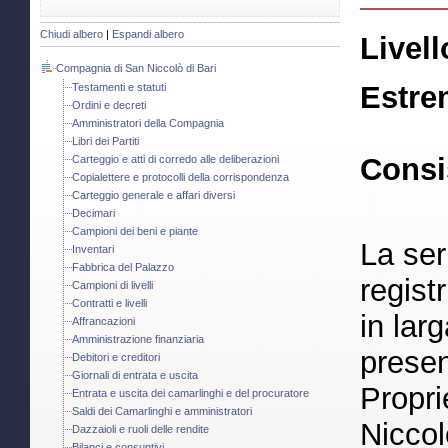
Chiudi albero
|
Espandi albero
Livell
Compagnia di San Niccolò di Bari
Estre
Testamenti e statuti
Ordini e decreti
Amministratori della Compagnia
Libri dei Partiti
Consi
Carteggio e atti di corredo alle deliberazioni
Copialettere e protocolli della corrispondenza
Carteggio generale e affari diversi
Decimari
Campioni dei beni e piante
La ser
Inventari
Fabbrica del Palazzo
regist
Campioni di livelli
Contratti e livelli
in lar
Affrancazioni
Amministrazione finanziaria
present
Debitori e creditori
Giornali di entrata e uscita
Propri
Entrata e uscita dei camarlinghi e del procuratore
Saldi dei Camarlinghi e amministratori
Niccol
Dazzaioli e ruoli delle rendite
Bilanci e consuntivi