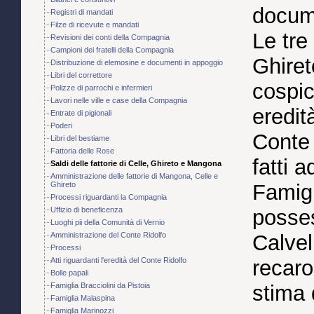
docume
Registri di mandati
Filze di ricevute e mandati
Le tre
Revisioni dei conti della Compagnia
Campioni dei fratelli della Compagnia
Ghiret
Distribuzione di elemosine e documenti in appoggio
Libri del correttore
cospic
Polizze di parrochi e infermieri
Lavori nelle ville e case della Compagnia
eredit
Entrate di pigionali
Poderi
Conte 
Libri del bestiame
Fattoria delle Rose
fatti a
Saldi delle fattorie di Celle, Ghireto e Mangona
Amministrazione delle fattorie di Mangona, Celle e
Ghireto
Famigl
Processi riguardanti la Compagnia
Uffizio di beneficenza
posses
Luoghi pii della Comunità di Vernio
Amministrazione del Conte Ridolfo
Calvel
Processi
Atti riguardanti l'eredità del Conte Ridolfo
recaro
Bolle papali
Famiglia Bracciolini da Pistoia
stima d
Famiglia Malaspina
Famiglia Marinozzi