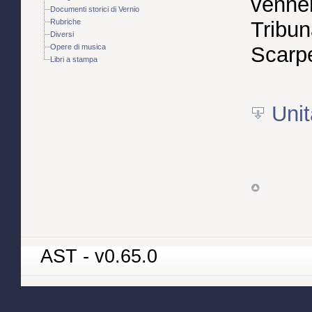
venner
Documenti storici di Vernio
Rubriche
Tribun
Diversi
Opere di musica
Scarpe
Libri a stampa
Unit
AST - v0.65.0