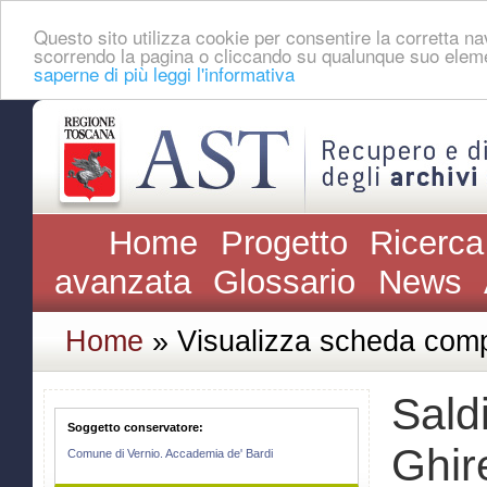
Questo sito utilizza cookie per consentire la corretta 
scorrendo la pagina o cliccando su qualunque suo eleme
saperne di più leggi l'informativa
Home
Progetto
Ricerca
avanzata
Glossario
News
Home
» Visualizza scheda comp
Saldi
Soggetto conservatore:
Ghir
Comune di Vernio. Accademia de' Bardi