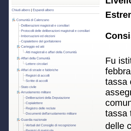
Livell
Chiudi albero
|
Espandi albero
Estre
Comunità di Calenzano
Deliberazioni magistrali e consiliari
Protocolli delle deliberazioni magistrali e consiliari
Consi
Imborsazioni ed elezioni
Copialettere del gonfaloniere
Carteggio ed atti
Atti magistrali e affari della Comunità
Fu ist
Affari della Comunità
Lettere circolari
febbra
Affari di strade e fabbriche
Registri di accolli
tassa 
Scritte di accolli
Stato civile
asseg
Arruolamento militare
Deliberazioni della Deputazione
comuni
Copialettere
Registro delle reclute
tassa 
Documenti dell'arruolamento militare
Guardia nazionale
delle c
Verbali del Consiglio di recognizione
Registri di matricola