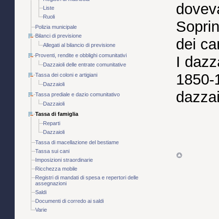
doveva
Liste
Ruoli
Soprin
Polizia municipale
Bilanci di previsione
dei ca
Allegati al bilancio di previsione
Proventi, rendite e obblighi comunitativi
I dazz
Dazzaioli delle entrate comunitative
1850-
Tassa dei coloni e artigiani
Dazzaioli
dazzaio
Tassa prediale e dazio comunitativo
Dazzaioli
Tassa di famiglia
Reparti
Dazzaioli
Tassa di macellazione del bestiame
Tassa sui cani
Imposizioni straordinarie
Ricchezza mobile
Registri di mandati di spesa e repertori delle
assegnazioni
Saldi
Documenti di corredo ai saldi
Varie