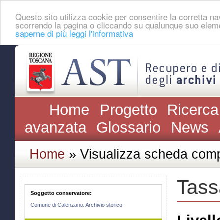
Questo sito utilizza cookie per consentire la corretta 
scorrendo la pagina o cliccando su qualunque suo eleme
saperne di più leggi l'informativa
Home
Progetto
Ricerca
avanzata
Glossario
News
Home
» Visualizza scheda comp
Tass
Soggetto conservatore:
Comune di Calenzano. Archivio storico