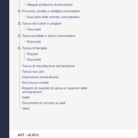
Allegati al bilancio di previsione
Proventi, rendite e obblighi comunitativi
Dazzaioli delle entrate comunitative
Tassa dei coloni e artigiani
Dazzaioli
Tassa prediale e dazio comunitativo
Dazzaioli
Tassa di famiglia
Reparti
Dazzaioli
Tassa di macellazione del bestiame
Tassa sui cani
Imposizioni straordinarie
Ricchezza mobile
Registri di mandati di spesa e repertori delle
assegnazioni
Saldi
Documenti di corredo ai saldi
Varie
AST - v0.65.0