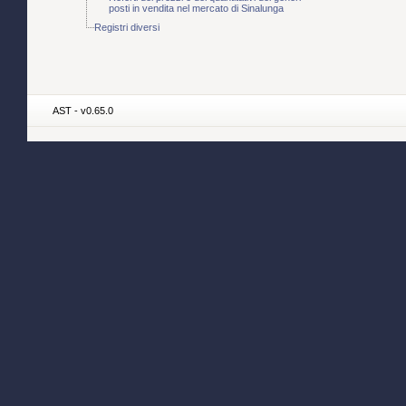
posti in vendita nel mercato di Sinalunga
Registri diversi
AST - v0.65.0