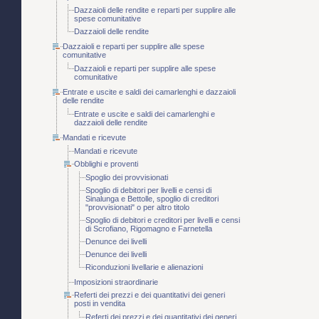
Dazzaioli delle rendite e reparti per supplire alle
spese comunitative
Dazzaioli delle rendite
Dazzaioli e reparti per supplire alle spese
comunitative
Dazzaioli e reparti per supplire alle spese
comunitative
Entrate e uscite e saldi dei camarlenghi e dazzaioli
delle rendite
Entrate e uscite e saldi dei camarlenghi e
dazzaioli delle rendite
Mandati e ricevute
Mandati e ricevute
Obblighi e proventi
Spoglio dei provvisionati
Spoglio di debitori per livelli e censi di
Sinalunga e Bettolle, spoglio di creditori
"provvisionati" o per altro titolo
Spoglio di debitori e creditori per livelli e censi
di Scrofiano, Rigomagno e Farnetella
Denunce dei livelli
Denunce dei livelli
Riconduzioni livellarie e alienazioni
Imposizioni straordinarie
Referti dei prezzi e dei quantitativi dei generi
posti in vendita
Referti dei prezzi e dei quantitativi dei generi