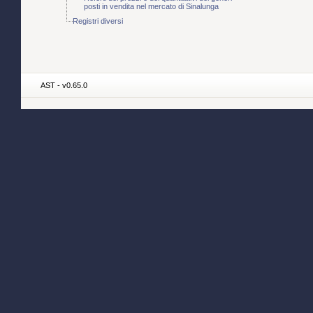
posti in vendita nel mercato di Sinalunga
Registri diversi
AST - v0.65.0