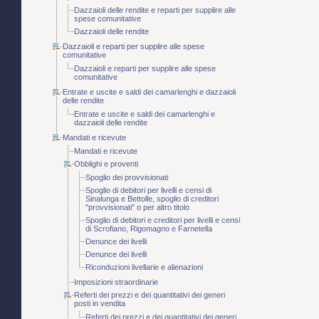
Dazzaioli delle rendite e reparti per supplire alle
spese comunitative
Dazzaioli delle rendite
Dazzaioli e reparti per supplire alle spese
comunitative
Dazzaioli e reparti per supplire alle spese
comunitative
Entrate e uscite e saldi dei camarlenghi e dazzaioli
delle rendite
Entrate e uscite e saldi dei camarlenghi e
dazzaioli delle rendite
Mandati e ricevute
Mandati e ricevute
Obblighi e proventi
Spoglio dei provvisionati
Spoglio di debitori per livelli e censi di
Sinalunga e Bettolle, spoglio di creditori
"provvisionati" o per altro titolo
Spoglio di debitori e creditori per livelli e censi
di Scrofiano, Rigomagno e Farnetella
Denunce dei livelli
Denunce dei livelli
Riconduzioni livellarie e alienazioni
Imposizioni straordinarie
Referti dei prezzi e dei quantitativi dei generi
posti in vendita
Referti dei prezzi e dei quantitativi dei generi