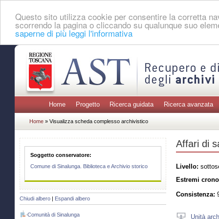
Questo sito utilizza cookie per consentire la corretta 
scorrendo la pagina o cliccando su qualunque suo eleme
saperne di più leggi l'informativa
Home
Progetto
Ricerca guidata
Ricerca avanzata
Home
» Visualizza scheda complesso archivistico
Affari di s
Soggetto conservatore:
Livello:
sottos
Comune di Sinalunga. Biblioteca e Archivio storico
Estremi crono
Consistenza:
9
Chiudi albero
|
Espandi albero
Comunità di Sinalunga
Unità arch