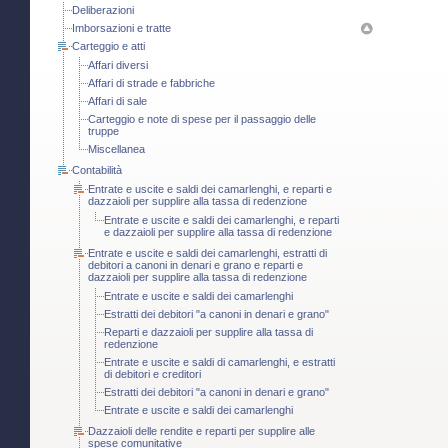
Deliberazioni
Imborsazioni e tratte
Carteggio e atti
Affari diversi
Affari di strade e fabbriche
Affari di sale
Carteggio e note di spese per il passaggio delle
truppe
Miscellanea
Contabilità
Entrate e uscite e saldi dei camarlenghi, e reparti e
dazzaioli per supplire alla tassa di redenzione
Entrate e uscite e saldi dei camarlenghi, e reparti
e dazzaioli per supplire alla tassa di redenzione
Entrate e uscite e saldi dei camarlenghi, estratti di
debitori a canoni in denari e grano e reparti e
dazzaioli per supplire alla tassa di redenzione
Entrate e uscite e saldi dei camarlenghi
Estratti dei debitori "a canoni in denari e grano"
Reparti e dazzaioli per supplire alla tassa di
redenzione
Entrate e uscite e saldi di camarlenghi, e estratti
di debitori e creditori
Estratti dei debitori "a canoni in denari e grano"
Entrate e uscite e saldi dei camarlenghi
Dazzaioli delle rendite e reparti per supplire alle
spese comunitative