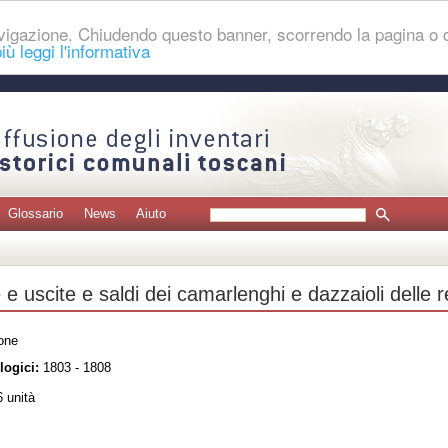
navigazione. Chiudendo questo banner, scorrendo la pagina o
iù leggi l'informativa
Glossario
News
Aiuto
 e uscite e saldi dei camarlenghi e dazzaioli delle r
one
logici:
1803 - 1808
 unità