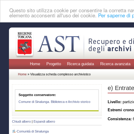
Questo sito utilizza cookie per consentire la corretta 
elemento acconsenti all'uso dei cookie.
Per saperne di p
Home
Progetto
Ricerca guidata
Ricerca avanzata
Home
» Visualizza scheda complesso archivistico
e) Entrate
Soggetto conservatore:
Livello:
partizi
Comune di Sinalunga. Biblioteca e Archivio storico
Estremi crono
Consistenza:
6
Chiudi albero
|
Espandi albero
Comunità di Sinalunga