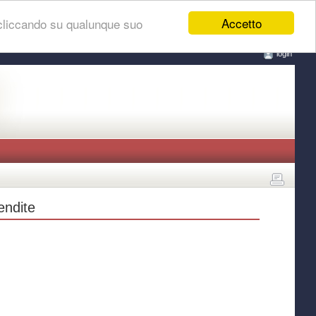
Accetto
 cliccando su qualunque suo
login
endite