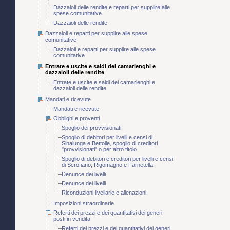
Dazzaioli delle rendite e reparti per supplire alle
spese comunitative
Dazzaioli delle rendite
Dazzaioli e reparti per supplire alle spese
comunitative
Dazzaioli e reparti per supplire alle spese
comunitative
Entrate e uscite e saldi dei camarlenghi e
dazzaioli delle rendite
Entrate e uscite e saldi dei camarlenghi e
dazzaioli delle rendite
Mandati e ricevute
Mandati e ricevute
Obblighi e proventi
Spoglio dei provvisionati
Spoglio di debitori per livelli e censi di
Sinalunga e Bettolle, spoglio di creditori
"provvisionati" o per altro titolo
Spoglio di debitori e creditori per livelli e censi
di Scrofiano, Rigomagno e Farnetella
Denunce dei livelli
Denunce dei livelli
Riconduzioni livellarie e alienazioni
Imposizioni straordinarie
Referti dei prezzi e dei quantitativi dei generi
posti in vendita
Referti dei prezzi e dei quantitativi dei generi