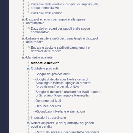
Dazzaioli delle rendite e reparti per supplire alle
spese comunitative
Dazzaioli delle rendite
Dazzaioli e reparti per supplire alle spese
comunitative
Dazzaioli e reparti per supplire alle spese
comunitative
Entrate e uscite e saldi dei camarlenghi e dazzaioli
delle rendite
Entrate e uscite e saldi dei camarlenghi e
dazzaioli delle rendite
Mandati e ricevute
Mandati e ricevute
Obblighi e proventi
Spoglio dei provvisionati
Spoglio di debitori per livelli e censi di
Sinalunga e Bettolle, spoglio di creditori
"provvisionati" o per altro titolo
Spoglio di debitori e creditori per livelli e censi
di Scrofiano, Rigomagno e Farnetella
Denunce dei livelli
Denunce dei livelli
Riconduzioni livellarie e alienazioni
Imposizioni straordinarie
Referti dei prezzi e dei quantitativi dei generi
posti in vendita
Referti dei prezzi e dei quantitativi dei generi