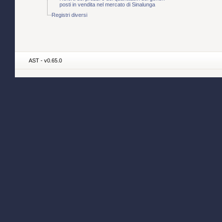
posti in vendita nel mercato di Sinalunga
Registri diversi
AST - v0.65.0