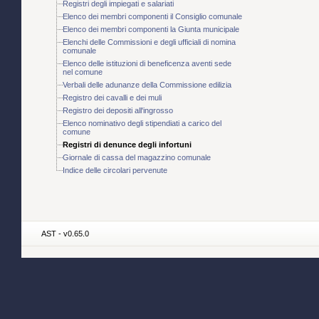
Registri degli impiegati e salariati
Elenco dei membri componenti il Consiglio comunale
Elenco dei membri componenti la Giunta municipale
Elenchi delle Commissioni e degli ufficiali di nomina
comunale
Elenco delle istituzioni di beneficenza aventi sede
nel comune
Verbali delle adunanze della Commissione edilizia
Registro dei cavalli e dei muli
Registro dei depositi all'ingrosso
Elenco nominativo degli stipendiati a carico del
comune
Registri di denunce degli infortuni
Giornale di cassa del magazzino comunale
Indice delle circolari pervenute
AST - v0.65.0