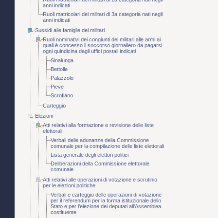
anni indicati
Ruoli matricolari dei militari di 3a categoria nati negli
anni indicati
Sussidi alle famiglie dei militari
Ruoli nominativi dei congiunti dei militari alle armi ai
quali è concesso il soccorso giornaliero da pagarsi
ogni quindicina dagli uffici postali indicati
Sinalunga
Bettolle
Palazzolo
Pieve
Scrofiano
Carteggio
Elezioni
Atti relativi alla formazione e revisione delle liste
elettorali
Verbali delle adunanze della Commissione
comunale per la compilazione delle liste elettorali
Lista generale degli elettori politici
Deliberazioni della Commissione elettorale
comunale
Atti relativi alle operazioni di votazione e scrutinio
per le elezioni politiche
Verbali e carteggio delle operazioni di votazione
per il referendum per la forma istituzionale dello
Stato e per l'elezione dei deputati all'Assemblea
costituente