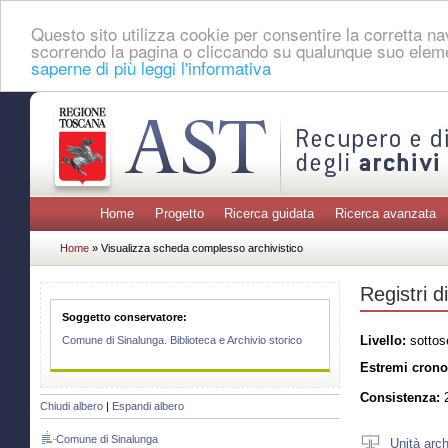
Questo sito utilizza cookie per consentire la corretta 
scorrendo la pagina o cliccando su qualunque suo eleme
saperne di più leggi l'informativa
Home
Progetto
Ricerca guidata
Ricerca avanzata
Home
» Visualizza scheda complesso archivistico
Registri d
Soggetto conservatore:
Livello:
sottos
Comune di Sinalunga. Biblioteca e Archivio storico
Estremi crono
Consistenza:
2
Chiudi albero
|
Espandi albero
Comune di Sinalunga
Unità arch