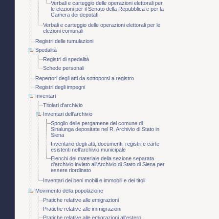
Verbali e carteggio delle operazioni elettorali per
le elezioni per il Senato della Repubblica e per la
Camera dei deputati
Verbali e carteggio delle operazioni elettorali per le
elezioni comunali
Registri delle tumulazioni
Spedalità
Registri di spedalità
Schede personali
Repertori degli atti da sottoporsi a registro
Registri degli impegni
Inventari
Titolari d'archivio
Inventari dell'archivio
Spoglio delle pergamene del comune di
Sinalunga depositate nel R. Archivio di Stato in
Siena
Inventario degli atti, documenti, registri e carte
esistenti nell'archivio municipale
Elenchi del materiale della sezione separata
d'archivio inviato all'Archivio di Stato di Siena per
essere riordinato
Inventari dei beni mobili e immobili e dei titoli
Movimento della popolazione
Pratiche relative alle emigrazioni
Pratiche relative alle immigrazioni
Pratiche relative alle emigrazioni all'estero