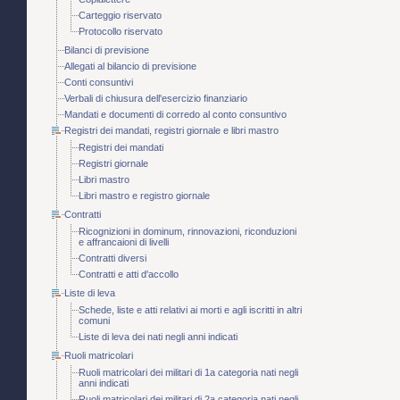
Carteggio riservato
Protocollo riservato
Bilanci di previsione
Allegati al bilancio di previsione
Conti consuntivi
Verbali di chiusura dell'esercizio finanziario
Mandati e documenti di corredo al conto consuntivo
Registri dei mandati, registri giornale e libri mastro
Registri dei mandati
Registri giornale
Libri mastro
Libri mastro e registro giornale
Contratti
Ricognizioni in dominum, rinnovazioni, riconduzioni
e affrancaioni di livelli
Contratti diversi
Contratti e atti d'accollo
Liste di leva
Schede, liste e atti relativi ai morti e agli iscritti in altri
comuni
Liste di leva dei nati negli anni indicati
Ruoli matricolari
Ruoli matricolari dei militari di 1a categoria nati negli
anni indicati
Ruoli matricolari dei militari di 2a categoria nati negli