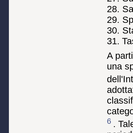
28. Sa
29. Sp
30. Sta
31. Ta
A part
una sp
dell'In
adottat
classi
categor
6
. Tal