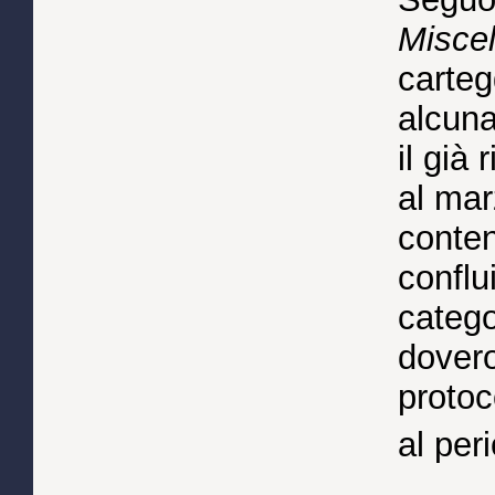
Misce
carteg
alcuna
il già 
al mar
conten
conflu
categor
dovero
protoc
al per