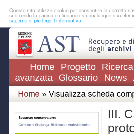
Questo sito utilizza cookie per consentire la corretta 
scorrendo la pagina o cliccando su qualunque suo eleme
saperne di più leggi l'informativa
Home
Progetto
Ricerca
avanzata
Glossario
News
Home
» Visualizza scheda comp
III. 
Soggetto conservatore:
proto
Comune di Sinalunga. Biblioteca e Archivio storico