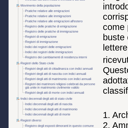
introd
Movimento della popolazione
Pratiche relative alle emigrazioni
corris
Pratiche relative alle immigrazioni
Pratiche relative alle emigrazioni all'estero
come p
Registro delle pratiche di emigrazione
Registro delle pratiche di immigrazione
buste 
Registri di emigrazione
Registri di immigrazione
letter
Indici dei registri delle emigrazioni
Indici dei registri delle immigrazioni
ricevu
Registro dei cambiamenti di residenza interni
Registri dello Stato civile
Questo
Registri degli atti di cittadinanza con indici annuali
Registri degli atti di nascita con indici annuali
adotta
Registri degli atti di matrimonio con indici annuali
Registri dei matrimoni religiosi celebrati da persone
già unite in matrimonio civilmente valido
classif
Registri degli atti di morte con indici annuali
Indici decennali degli atti di stato civile
Indici decennali degli atti di nascita
Indici decennali degli atti di matrimonio
1. Arc
Indici decennali degli atti di morte
Registri diversi
2. Am
Registro degli esposti dimoranti in questo comune