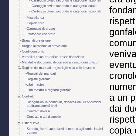
Carteggio diviso secondo le categorie nazionali
Carteggio diviso secondo le categorie locali
fondam
Carteggio diviso secondo le categorie nazionali
Miscellanea
rispet
Copialettere
Carteggio riservato
gonfal
Protocollo riservato
comuni
Bilanci di previsione
Allegati al bilancio di previsione
veniva
Conti consuntivi
Verbali di chiusura dell'esercizio finanziario
eventu
Mandati e documenti di corredo al conto consuntivo
Registri dei mandati, registri giornale e libri mastro
cronol
Registri dei mandati
Registri giornale
numer
Libri mastro
Libri mastro e registro giornale
a un p
Contratti
Ricognizioni in dominum, rinnovazioni, riconduzioni
dai du
e affrancaioni di livelli
Contratti diversi
rispet
Contratti e atti d'accollo
Liste di leva
copia 
Schede, liste e atti relativi ai morti e agli iscritti in altri
comuni