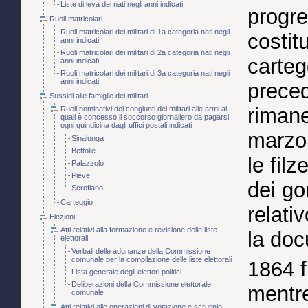
Liste di leva dei nati negli anni indicati
progre
Ruoli matricolari
Ruoli matricolari dei militari di 1a categoria nati negli
costit
anni indicati
Ruoli matricolari dei militari di 2a categoria nati negli
carteg
anni indicati
Ruoli matricolari dei militari di 3a categoria nati negli
anni indicati
preced
Sussidi alle famiglie dei militari
rimane
Ruoli nominativi dei congiunti dei militari alle armi ai
quali è concesso il soccorso giornaliero da pagarsi
ogni quindicina dagli uffici postali indicati
marzo 
Sinalunga
Bettolle
le filz
Palazzolo
Pieve
dei go
Scrofiano
Carteggio
relati
Elezioni
Atti relativi alla formazione e revisione delle liste
la doc
elettorali
Verbali delle adunanze della Commissione
comunale per la compilazione delle liste elettorali
1864 f
Lista generale degli elettori politici
Deliberazioni della Commissione elettorale
mentre
comunale
Atti relativi alle operazioni di votazione e scrutinio