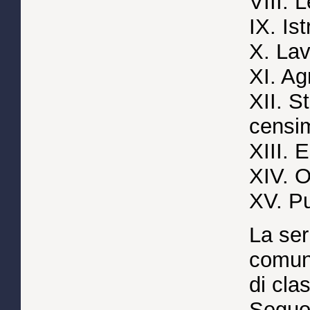
VIII. 
IX. Is
X. Lav
XI. Ag
XII. S
censi
XIII. E
XIV. O
XV. Pu
La ser
comune
di cla
Seguon