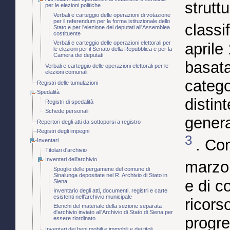
strutt
per le elezioni politiche
Verbali e carteggio delle operazioni di votazione
per il referendum per la forma istituzionale dello
classi
Stato e per l'elezione dei deputati all'Assemblea
costituente
Verbali e carteggio delle operazioni elettorali per
aprile
le elezioni per il Senato della Repubblica e per la
Camera dei deputati
basata
Verbali e carteggio delle operazioni elettorali per le
elezioni comunali
catego
Registri delle tumulazioni
Spedalità
distint
Registri di spedalità
Schede personali
genera
Repertori degli atti da sottoporsi a registro
Registri degli impegni
3
. Co
Inventari
Titolari d'archivio
Inventari dell'archivio
marzo 
Spoglio delle pergamene del comune di
Sinalunga depositate nel R. Archivio di Stato in
e di c
Siena
Inventario degli atti, documenti, registri e carte
esistenti nell'archivio municipale
ricors
Elenchi del materiale della sezione separata
d'archivio inviato all'Archivio di Stato di Siena per
progre
essere riordinato
Inventari dei beni mobili e immobili e dei titoli