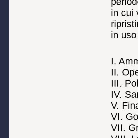
period
in cu
riprist
in uso
I. Amm
II. Op
III. Po
IV. Sa
V. Fin
VI. Go
VII. Gr