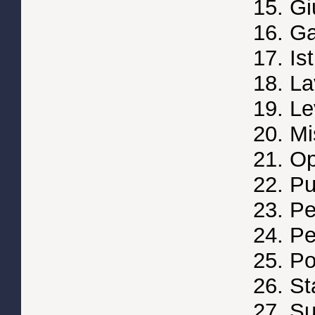
15. Gi
16. Ga
17. Is
18. La
19. Le
20. Mi
21. Op
22. Pu
23. Pe
24. P
25. Po
26. St
27. Su