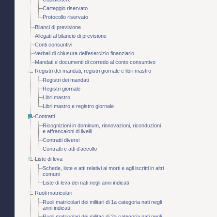
Carteggio riservato
Protocollo riservato
Bilanci di previsione
Allegati al bilancio di previsione
Conti consuntivi
Verbali di chiusura dell'esercizio finanziario
Mandati e documenti di corredo al conto consuntivo
Registri dei mandati, registri giornale e libri mastro
Registri dei mandati
Registri giornale
Libri mastro
Libri mastro e registro giornale
Contratti
Ricognizioni in dominum, rinnovazioni, riconduzioni
e affrancaioni di livelli
Contratti diversi
Contratti e atti d'accollo
Liste di leva
Schede, liste e atti relativi ai morti e agli iscritti in altri
comuni
Liste di leva dei nati negli anni indicati
Ruoli matricolari
Ruoli matricolari dei militari di 1a categoria nati negli
anni indicati
Ruoli matricolari dei militari di 2a categoria nati negli