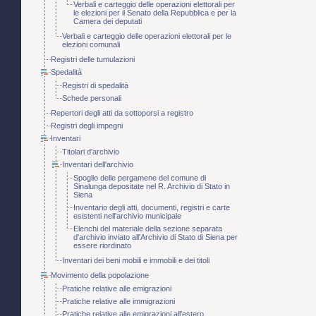
Verbali e carteggio delle operazioni elettorali per
le elezioni per il Senato della Repubblica e per la
Camera dei deputati
Verbali e carteggio delle operazioni elettorali per le
elezioni comunali
Registri delle tumulazioni
Spedalità
Registri di spedalità
Schede personali
Repertori degli atti da sottoporsi a registro
Registri degli impegni
Inventari
Titolari d'archivio
Inventari dell'archivio
Spoglio delle pergamene del comune di
Sinalunga depositate nel R. Archivio di Stato in
Siena
Inventario degli atti, documenti, registri e carte
esistenti nell'archivio municipale
Elenchi del materiale della sezione separata
d'archivio inviato all'Archivio di Stato di Siena per
essere riordinato
Inventari dei beni mobili e immobili e dei titoli
Movimento della popolazione
Pratiche relative alle emigrazioni
Pratiche relative alle immigrazioni
Pratiche relative alle emigrazioni all'estero