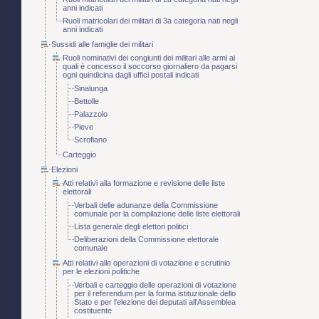
anni indicati
Ruoli matricolari dei militari di 3a categoria nati negli
anni indicati
Sussidi alle famiglie dei militari
Ruoli nominativi dei congiunti dei militari alle armi ai
quali è concesso il soccorso giornaliero da pagarsi
ogni quindicina dagli uffici postali indicati
Sinalunga
Bettolle
Palazzolo
Pieve
Scrofiano
Carteggio
Elezioni
Atti relativi alla formazione e revisione delle liste
elettorali
Verbali delle adunanze della Commissione
comunale per la compilazione delle liste elettorali
Lista generale degli elettori politici
Deliberazioni della Commissione elettorale
comunale
Atti relativi alle operazioni di votazione e scrutinio
per le elezioni politiche
Verbali e carteggio delle operazioni di votazione
per il referendum per la forma istituzionale dello
Stato e per l'elezione dei deputati all'Assemblea
costituente