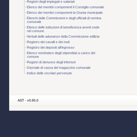
Registri degli impiegati e salariati
Elenco dei membri componenti il Consiglio comunale
Elenco dei membri componenti la Giunta municipale
Elenchi delle Commissioni e degli ufficiali di nomina
comunale
Elenco delle istituzioni di beneficenza aventi sede
nel comune
Verbali delle adunanze della Commissione edilizia
Registro dei cavalli e dei muli
Registro dei depositi all'ingrosso
Elenco nominativo degli stipendiati a carico del
comune
Registri di denunce degli infortuni
Giornale di cassa del magazzino comunale
Indice delle circolari pervenute
AST - v0.65.0