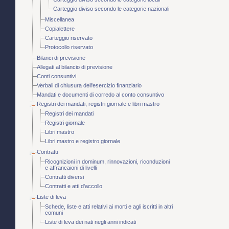
Carteggio diviso secondo le categorie nazionali
Miscellanea
Copialettere
Carteggio riservato
Protocollo riservato
Bilanci di previsione
Allegati al bilancio di previsione
Conti consuntivi
Verbali di chiusura dell'esercizio finanziario
Mandati e documenti di corredo al conto consuntivo
Registri dei mandati, registri giornale e libri mastro
Registri dei mandati
Registri giornale
Libri mastro
Libri mastro e registro giornale
Contratti
Ricognizioni in dominum, rinnovazioni, riconduzioni
e affrancaioni di livelli
Contratti diversi
Contratti e atti d'accollo
Liste di leva
Schede, liste e atti relativi ai morti e agli iscritti in altri
comuni
Liste di leva dei nati negli anni indicati