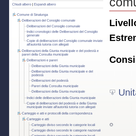
com
Chiudi albero
|
Espandi albero
Comune di Sinalunga
Livell
Deliberazioni del Consiglio comunale
Deliberazioni del Consiglio comunale
Indici cronologici delle Deliberazioni del Consiglio
Estre
generale
Copie di deliberazioni del Consiglio comunale inviate
all'autorità tutoria con allegati
Deliberazioni della Giunta municipale e del podestà e
pareri della Consulta municipale
Consi
Deliberazioni e pareri
Deliberazioni della Giunta municipale
Deliberazioni della Giunta municipale e del
podestà
Deliberazioni del podestà
Pareri della Consulta municipale
Unit
Deliberazioni della Giunta municipale
Indici delle deliberazioni della Giunta municipale
Copie di deliberazioni del podestà e della Giunta
municipale inviate all'autorità tutoria con allegati
Carteggio e atti e protocolli della corrispondenza
Carteggio e atti
Carteggio diviso secondo le categorie locali
Carteggio diviso secondo le categorie nazionali
Carteggio diviso secondo le categorie locali