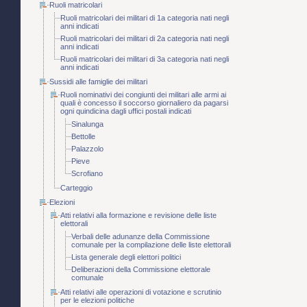
Ruoli matricolari
Ruoli matricolari dei militari di 1a categoria nati negli
anni indicati
Ruoli matricolari dei militari di 2a categoria nati negli
anni indicati
Ruoli matricolari dei militari di 3a categoria nati negli
anni indicati
Sussidi alle famiglie dei militari
Ruoli nominativi dei congiunti dei militari alle armi ai
quali è concesso il soccorso giornaliero da pagarsi
ogni quindicina dagli uffici postali indicati
Sinalunga
Bettolle
Palazzolo
Pieve
Scrofiano
Carteggio
Elezioni
Atti relativi alla formazione e revisione delle liste
elettorali
Verbali delle adunanze della Commissione
comunale per la compilazione delle liste elettorali
Lista generale degli elettori politici
Deliberazioni della Commissione elettorale
comunale
Atti relativi alle operazioni di votazione e scrutinio
per le elezioni politiche