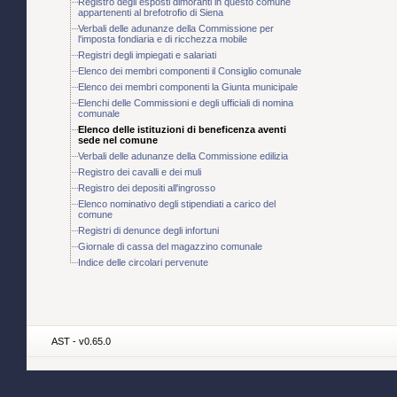
Registro degli esposti dimoranti in questo comune
appartenenti al brefotrofio di Siena
Verbali delle adunanze della Commissione per
l'imposta fondiaria e di ricchezza mobile
Registri degli impiegati e salariati
Elenco dei membri componenti il Consiglio comunale
Elenco dei membri componenti la Giunta municipale
Elenchi delle Commissioni e degli ufficiali di nomina
comunale
Elenco delle istituzioni di beneficenza aventi
sede nel comune
Verbali delle adunanze della Commissione edilizia
Registro dei cavalli e dei muli
Registro dei depositi all'ingrosso
Elenco nominativo degli stipendiati a carico del
comune
Registri di denunce degli infortuni
Giornale di cassa del magazzino comunale
Indice delle circolari pervenute
AST - v0.65.0