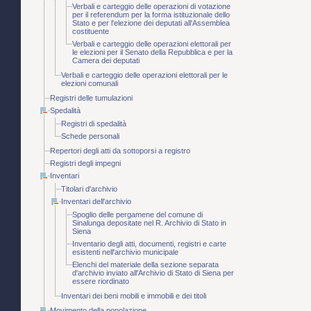
Verbali e carteggio delle operazioni di votazione
per il referendum per la forma istituzionale dello
Stato e per l'elezione dei deputati all'Assemblea
costituente
Verbali e carteggio delle operazioni elettorali per
le elezioni per il Senato della Repubblica e per la
Camera dei deputati
Verbali e carteggio delle operazioni elettorali per le
elezioni comunali
Registri delle tumulazioni
Spedalità
Registri di spedalità
Schede personali
Repertori degli atti da sottoporsi a registro
Registri degli impegni
Inventari
Titolari d'archivio
Inventari dell'archivio
Spoglio delle pergamene del comune di
Sinalunga depositate nel R. Archivio di Stato in
Siena
Inventario degli atti, documenti, registri e carte
esistenti nell'archivio municipale
Elenchi del materiale della sezione separata
d'archivio inviato all'Archivio di Stato di Siena per
essere riordinato
Inventari dei beni mobili e immobili e dei titoli
Movimento della popolazione