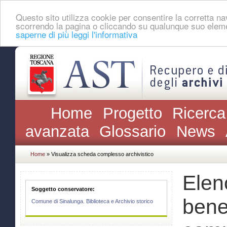
Questo sito utilizza cookie per consentire la corretta 
scorrendo la pagina o cliccando su qualunque suo eleme
saperne di più leggi l'informativa
Home
Progetto
Ricerca
avanzata
Glossario
News
Home
» Visualizza scheda complesso archivistico
Elenc
Soggetto conservatore:
bene
Comune di Sinalunga. Biblioteca e Archivio storico