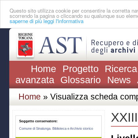
Questo sito utilizza cookie per consentire la corretta 
scorrendo la pagina o cliccando su qualunque suo eleme
saperne di più leggi l'informativa
Home
Progetto
Ricerca
avanzata
Glossario
News
Home
» Visualizza scheda comp
XXIII
Soggetto conservatore:
Comune di Sinalunga. Biblioteca e Archivio storico