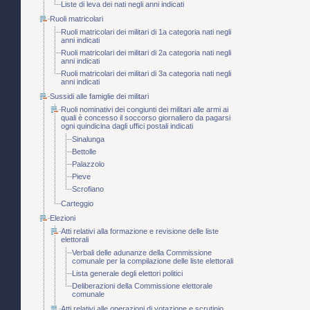
Liste di leva dei nati negli anni indicati
Ruoli matricolari
Ruoli matricolari dei militari di 1a categoria nati negli
anni indicati
Ruoli matricolari dei militari di 2a categoria nati negli
anni indicati
Ruoli matricolari dei militari di 3a categoria nati negli
anni indicati
Sussidi alle famiglie dei militari
Ruoli nominativi dei congiunti dei militari alle armi ai
quali è concesso il soccorso giornaliero da pagarsi
ogni quindicina dagli uffici postali indicati
Sinalunga
Bettolle
Palazzolo
Pieve
Scrofiano
Carteggio
Elezioni
Atti relativi alla formazione e revisione delle liste
elettorali
Verbali delle adunanze della Commissione
comunale per la compilazione delle liste elettorali
Lista generale degli elettori politici
Deliberazioni della Commissione elettorale
comunale
Atti relativi alle operazioni di votazione e scrutinio