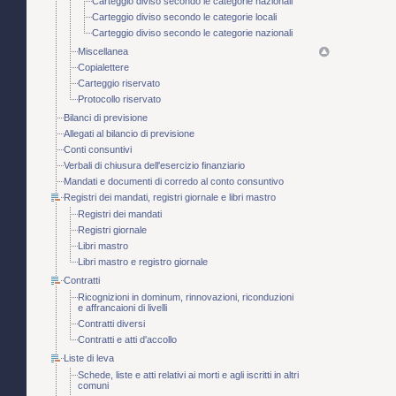
Carteggio diviso secondo le categorie nazionali
Carteggio diviso secondo le categorie locali
Carteggio diviso secondo le categorie nazionali
Miscellanea
Copialettere
Carteggio riservato
Protocollo riservato
Bilanci di previsione
Allegati al bilancio di previsione
Conti consuntivi
Verbali di chiusura dell'esercizio finanziario
Mandati e documenti di corredo al conto consuntivo
Registri dei mandati, registri giornale e libri mastro
Registri dei mandati
Registri giornale
Libri mastro
Libri mastro e registro giornale
Contratti
Ricognizioni in dominum, rinnovazioni, riconduzioni
e affrancaioni di livelli
Contratti diversi
Contratti e atti d'accollo
Liste di leva
Schede, liste e atti relativi ai morti e agli iscritti in altri
comuni