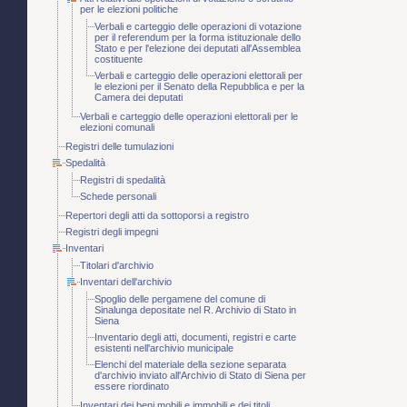
per le elezioni politiche
Verbali e carteggio delle operazioni di votazione
per il referendum per la forma istituzionale dello
Stato e per l'elezione dei deputati all'Assemblea
costituente
Verbali e carteggio delle operazioni elettorali per
le elezioni per il Senato della Repubblica e per la
Camera dei deputati
Verbali e carteggio delle operazioni elettorali per le
elezioni comunali
Registri delle tumulazioni
Spedalità
Registri di spedalità
Schede personali
Repertori degli atti da sottoporsi a registro
Registri degli impegni
Inventari
Titolari d'archivio
Inventari dell'archivio
Spoglio delle pergamene del comune di
Sinalunga depositate nel R. Archivio di Stato in
Siena
Inventario degli atti, documenti, registri e carte
esistenti nell'archivio municipale
Elenchi del materiale della sezione separata
d'archivio inviato all'Archivio di Stato di Siena per
essere riordinato
Inventari dei beni mobili e immobili e dei titoli