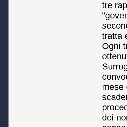
tre ra
"gover
second
tratta
Ogni t
ottenu
Surrog
convoc
mese d
scaden
proced
dei no