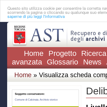
Questo sito utilizza cookie per consentire la corretta 
scorrendo la pagina o cliccando su qualunque suo eleme
saperne di più leggi l'informativa
Home
Progetto
Ricerca
avanzata
Glossario
News
Home
» Visualizza scheda comp
Delib
Soggetto conservatore:
Comune di Calcinaia. Archivio storico