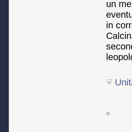
un mes
eventu
in cor
Calcin
second
leopol
Unit