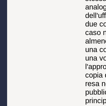
analog
dell'u
due co
caso n
almeno
una co
una vo
l'appr
copia 
resa n
pubbli
princi