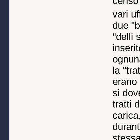
censo 
vari u
due "b
"delli
inseri
ognuna
la "tr
erano 
si dov
tratti 
carica
durant
stessa