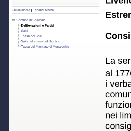
Livell
Chiudi albero
|
Espandi albero
Estre
Comune di Calcinaia
Deliberazioni e Partiti
Saldi
Consi
Tassa del Sale
Saldi del Fosso del Giuntino
Tassa del Macinato di Montecchio
La ser
al 177
i verba
comuna
funzio
nei lim
consi