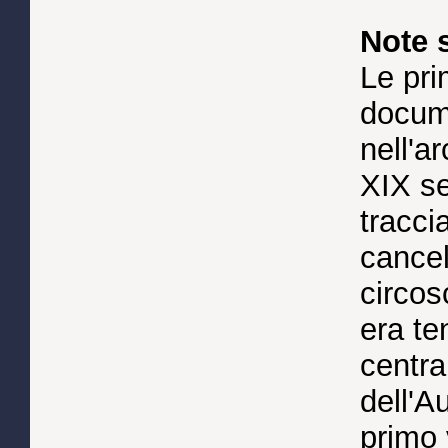
Note 
Le pri
docum
nell'a
XIX se
tracci
cancel
circos
era te
centra
dell'A
primo 