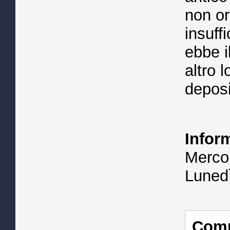
non or
insuffi
ebbe i
altro l
deposi
Inform
Merco
Luned
Compl