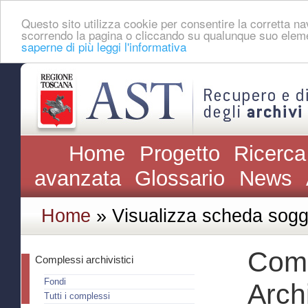
Questo sito utilizza cookie per consentire la corretta 
scorrendo la pagina o cliccando su qualunque suo eleme
saperne di più leggi l'informativa
Home
Progetto
Ricerca
avanzata
Glossario
News
Home
» Visualizza scheda sogg
Comu
Complessi archivistici
Fondi
Archi
Tutti i complessi