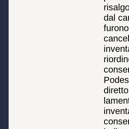
risalg
dal ca
furono 
cancel
invent
riordi
conser
Podest
dirett
lamen
invent
conse