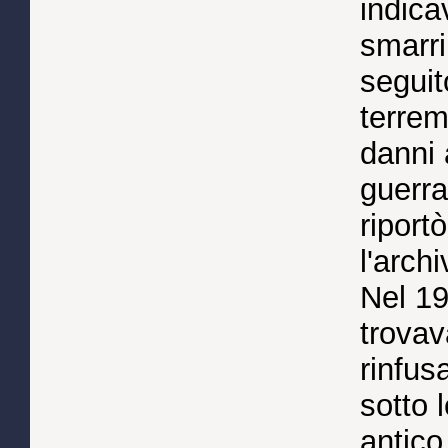
indica
smarri
seguit
terrem
danni 
guerra
riport
l'archi
Nel 19
trova
rinfus
sotto 
antico