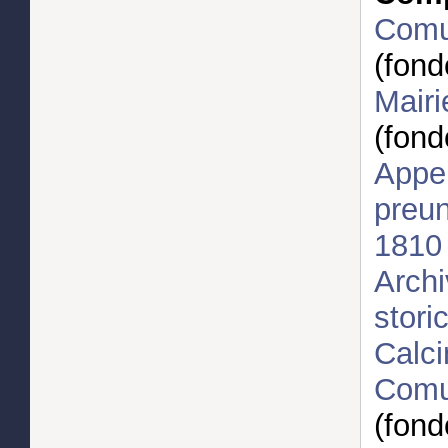
Comun
(fond
Mairi
(fond
Appen
preun
1810
Archi
stori
Calci
Comun
(fond