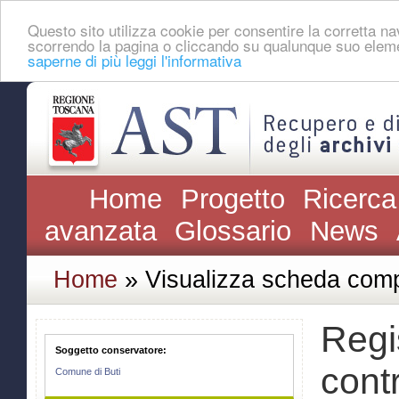
Questo sito utilizza cookie per consentire la corretta 
scorrendo la pagina o cliccando su qualunque suo eleme
saperne di più leggi l'informativa
Home
Progetto
Ricerca
avanzata
Glossario
News
Home
» Visualizza scheda comp
Regis
Soggetto conservatore:
cont
Comune di Buti