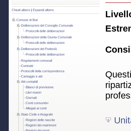
Chiudi albero
|
Espandi albero
Livell
Comune di Buti
Estre
Deliberazioni del Consiglio Comunale
Protocolli delle deliberazioni
Deliberazioni della Giunta Comunale
Protocolli delle deliberazioni
Consi
Deliberazioni del Podestà
Protocolli delle deliberazioni
Regolamenti comunali
Contratti
Protocolli della corrispondenza
Questi
Carteggio e atti
Atti contabili
ripart
Bilanci di previsione
profes
Libri mastri
Giornali
Conti consuntivi
Allegati ai conti
Stato Civile e Anagrafe
Unit
Registri delle nascite
Registri dei matrimoni
Registri dei morti