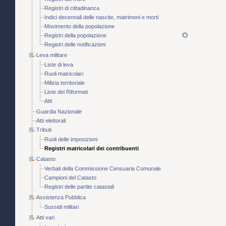
Registri di cittadinanza
Indici decennali delle nascite, matrimoni e morti
Movimento della popolazione
Registri della popolazione
Registri delle notificazioni
Leva militare
Liste di leva
Ruoli matricolari
Milizia territoriale
Liste dei Riformati
Atti
Guardia Nazionale
Atti elettorali
Tributi
Ruoli delle imposizioni
Registri matricolari dei contribuenti
Catasto
Verbali della Commissione Censuaria Comunale
Campioni del Catasto
Registri delle partite catastali
Assistenza Pubblica
Sussidi militari
Atti vari