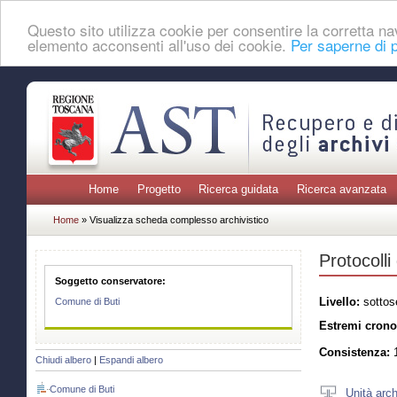
Questo sito utilizza cookie per consentire la corretta 
elemento acconsenti all'uso dei cookie.
Per saperne di p
Home
Progetto
Ricerca guidata
Ricerca avanzata
Home
» Visualizza scheda complesso archivistico
Protocolli
Soggetto conservatore:
Livello:
sottos
Comune di Buti
Estremi crono
Consistenza:
1
Chiudi albero
|
Espandi albero
Comune di Buti
Unità arch