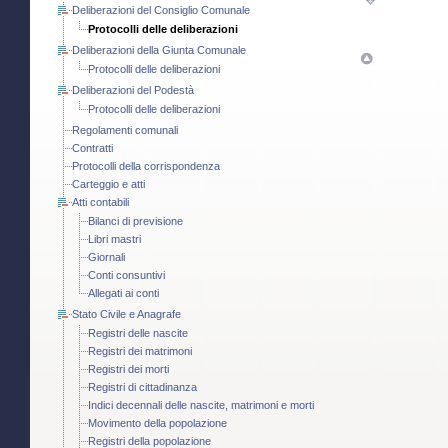
Deliberazioni del Consiglio Comunale
Protocolli delle deliberazioni
Deliberazioni della Giunta Comunale
Protocolli delle deliberazioni
Deliberazioni del Podestà
Protocolli delle deliberazioni
Regolamenti comunali
Contratti
Protocolli della corrispondenza
Carteggio e atti
Atti contabili
Bilanci di previsione
Libri mastri
Giornali
Conti consuntivi
Allegati ai conti
Stato Civile e Anagrafe
Registri delle nascite
Registri dei matrimoni
Registri dei morti
Registri di cittadinanza
Indici decennali delle nascite, matrimoni e morti
Movimento della popolazione
Registri della popolazione