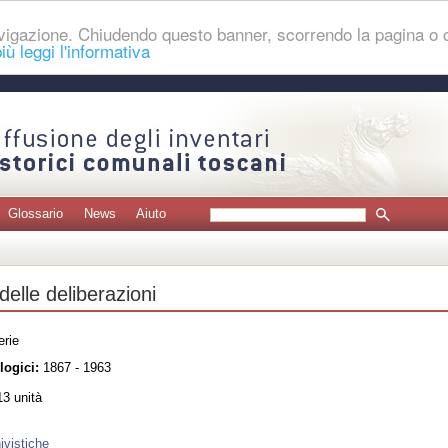
navigazione. Chiudendo questo banner, scorrendo la pagina o
iù leggi l'informativa
Glossario
News
Aiuto
 delle deliberazioni
erie
logici:
1867 - 1963
3 unità
ivistiche