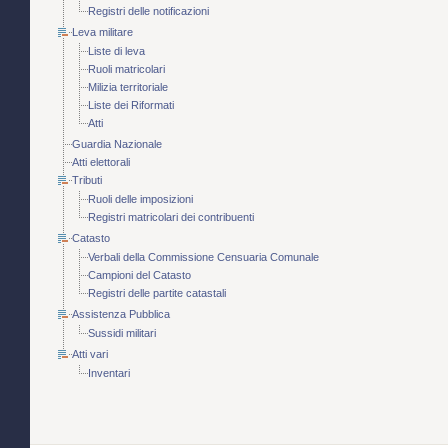
Registri delle notificazioni
Leva militare
Liste di leva
Ruoli matricolari
Milizia territoriale
Liste dei Riformati
Atti
Guardia Nazionale
Atti elettorali
Tributi
Ruoli delle imposizioni
Registri matricolari dei contribuenti
Catasto
Verbali della Commissione Censuaria Comunale
Campioni del Catasto
Registri delle partite catastali
Assistenza Pubblica
Sussidi militari
Atti vari
Inventari