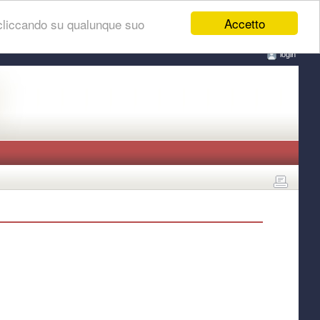
Accetto
 cliccando su qualunque suo
login