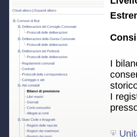
Livell
Chiudi albero
|
Espandi albero
Estre
Comune di Buti
Deliberazioni del Consiglio Comunale
Protocolli delle deliberazioni
Consi
Deliberazioni della Giunta Comunale
Protocolli delle deliberazioni
Deliberazioni del Podestà
Protocolli delle deliberazioni
I bila
Regolamenti comunali
Contratti
conser
Protocolli della corrispondenza
Carteggio e atti
storic
Atti contabili
Bilanci di previsione
I regi
Libri mastri
Giornali
presso
Conti consuntivi
Allegati ai conti
Stato Civile e Anagrafe
Registri delle nascite
Unit
Registri dei matrimoni
Registri dei morti