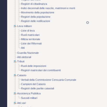
Registri di cittadinanza
Indici decennali delle nascite, matrimoni e morti
Movimento della popolazione
Registri della popolazione
Registri delle notificazioni
Leva militare
Liste di leva
Ruoli matricolari
Milizia territoriale
Liste dei Riformati
Atti
Guardia Nazionale
Atti elettorali
Tributi
Ruoli delle imposizioni
Registri matricolari dei contribuenti
Catasto
Verbali della Commissione Censuaria Comunale
Campioni del Catasto
Registri delle partite catastali
Assistenza Pubblica
Sussidi militari
Atti vari