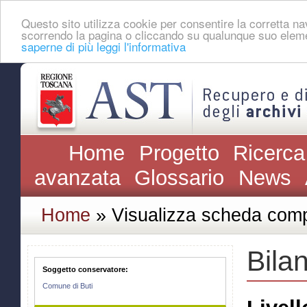
Questo sito utilizza cookie per consentire la corretta 
scorrendo la pagina o cliccando su qualunque suo eleme
saperne di più leggi l'informativa
Home
Progetto
Ricerca
avanzata
Glossario
News
Home
» Visualizza scheda comp
Bilan
Soggetto conservatore:
Comune di Buti