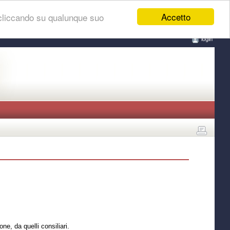
Accetto
 cliccando su qualunque suo
login
ne, da quelli consiliari.