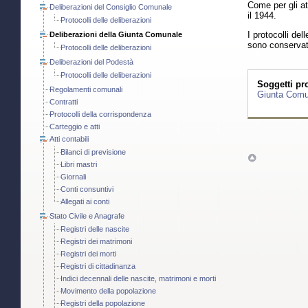
Come per gli at
Deliberazioni del Consiglio Comunale
il 1944.
Protocolli delle deliberazioni
I protocolli del
Deliberazioni della Giunta Comunale
sono conservati
Protocolli delle deliberazioni
Deliberazioni del Podestà
Protocolli delle deliberazioni
Soggetti pro
Regolamenti comunali
Giunta Comun
Contratti
Protocolli della corrispondenza
Carteggio e atti
Atti contabili
Bilanci di previsione
Libri mastri
Giornali
Conti consuntivi
Allegati ai conti
Stato Civile e Anagrafe
Registri delle nascite
Registri dei matrimoni
Registri dei morti
Registri di cittadinanza
Indici decennali delle nascite, matrimoni e morti
Movimento della popolazione
Registri della popolazione