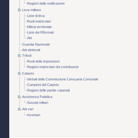
Registri delle notificazioni
Leva militare
Liste di leva
Ruoli matricolari
Milizia territoriale
Liste dei Riformati
Atti
Guardia Nazionale
Atti elettorali
Tributi
Ruoli delle imposizioni
Registri matricolari dei contribuenti
Catasto
Verbali della Commissione Censuaria Comunale
Campioni del Catasto
Registri delle partite catastali
Assistenza Pubblica
Sussidi militari
Atti vari
Inventari