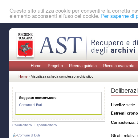
Questo sito utilizza cookie per consentire la corretta 
elemento acconsenti all'uso dei cookie.
Per saperne di p
Home
Progetto
Ricerca guidata
Ricerca avanzata
Home
» Visualizza scheda complesso archivistico
Deliberazi
Soggetto conservatore:
Livello:
serie
Comune di Buti
Estremi crono
Consistenza:
2
Chiudi albero
|
Espandi albero
Comune di Buti
Gli atti relativ