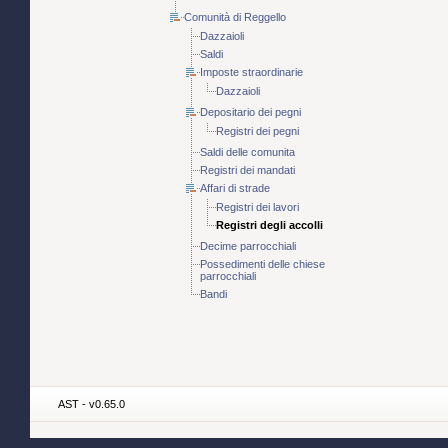
Comunità di Reggello
Dazzaioli
Saldi
Imposte straordinarie
Dazzaioli
Depositario dei pegni
Registri dei pegni
Saldi delle comunita
Registri dei mandati
Affari di strade
Registri dei lavori
Registri degli accolli
Decime parrocchiali
Possedimenti delle chiese
parrocchiali
Bandi
AST - v0.65.0